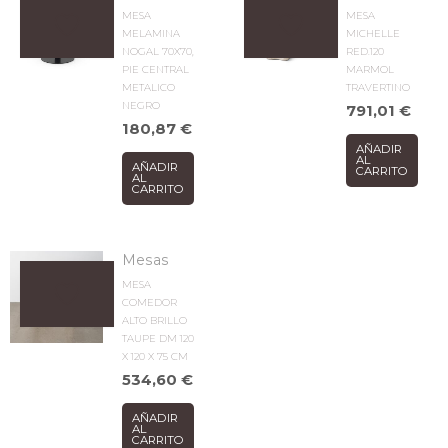
MESA
MESA
MELAMINA
MICHELLE
NOGAL 70X70,
RED.120
PIE CENTRAL
MARMOL
METALICO
TRAVERTINO
NEGRO
791,01
€
180,87
€
AÑADIR
AL
AÑADIR
CARRITO
AL
CARRITO
Mesas
MESA
COMEDOR
ALTO BRILLO
TAUPE DM 120
X 120 X 75 CM
534,60
€
AÑADIR
AL
CARRITO