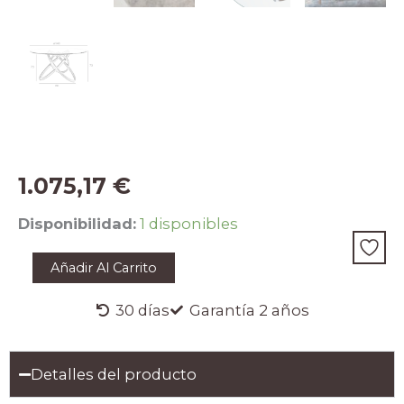
1.075,17
€
Mesa
Disponibilidad:
1 disponibles
comedor
redonda
Añadir Al Carrito
cristal
templado
y
30 días
Garantía 2 años
nogal
cantidad
Detalles del producto