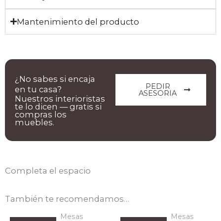
Mantenimiento del producto
¿No sabes si encaja
PEDIR
en tu casa?
ASESORIA
Nuestros interioristas
te lo dicen — gratis si
compras los
muebles.
Completa el espacio
También te recomendamos…
Mesas
Mesas