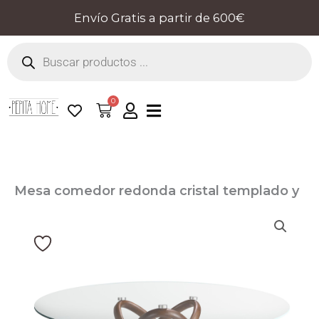
Ir
Envío Gratis a partir de 600€
al
Búsqueda
contenido
de
productos
0
Cart
Mesa comedor redonda cristal templado y
nogal