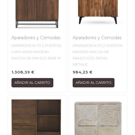
Aparadores y Cómodas
Aparadores y Cómodas
APARADOR ALTO 2 PUERTAS
APARADOR ALTO 2 PUERTAS
LAMINADAS MADERA
MADERA MACIZA DE
MACIZA DE MANGO, BASE M
MANGO CON PATAS
METALIC
1.308,39
€
984,23
€
AÑADIR AL CARRITO
AÑADIR AL CARRITO