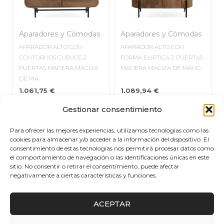
Aparadores y Cómodas
Aparadores y Cómodas
APARADOR ALTO CON
APARADOR ALTO CON
CONTORNOS CURVOS 2
FORMA ELIPTICA 2 PUERTAS
PUERTAS MADERA MACIZA
MADERA MACIZA DE MANG
DE MA
1.061,75
€
1.089,94
€
Gestionar consentimiento
AÑADIR AL CARRITO
AÑADIR AL CARRITO
Para ofrecer las mejores experiencias, utilizamos tecnologías como las
cookies para almacenar y/o acceder a la información del dispositivo. El
consentimiento de estas tecnologías nos permitirá procesar datos como
el comportamiento de navegación o las identificaciones únicas en este
sitio. No consentir o retirar el consentimiento, puede afectar
negativamente a ciertas características y funciones.
ACEPTAR