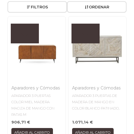
FILTROS
ORDENAR
Aparadores y Cómodas
Aparadores y Cómodas
APARADOR 3 PUERTAS
APARADOR 3 PUERTAS DE
COLOR MIEL MADERA
MADERA DE MANGO EN
MACIZA DE MANGO CON
COLOR BLANCO PATINADO,
PATAS M
906,71
€
1.071,14
€
AÑADIR AL CARRITO
AÑADIR AL CARRITO