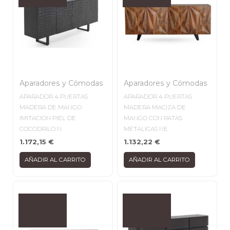
Aparadores y Cómodas
Aparadores y Cómodas
APARADOR 4 PUERTAS
APARADOR 4 PUERTAS
MADERA DE MANGO
MADERA MACIZA DE
IMITACION PIEL DE
MANGO CON PATAS
COCODRILO N
METALICAS NE
1.172,15
€
1.132,22
€
AÑADIR AL CARRITO
AÑADIR AL CARRITO