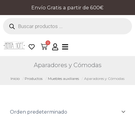
Ir
Envío Gratis a partir de 600€
al
Búsqueda
contenido
de
productos
0
Cart
Aparadores y Cómodas
Inicio
Productos
Muebles auxiliares
Aparadores y Cómodas