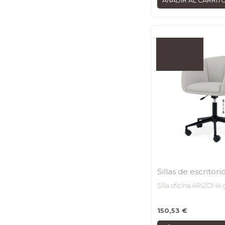
AÑADIR AL CARRIT
Sillas de escritori
Silla oficina ARIZONA g
150,53
€