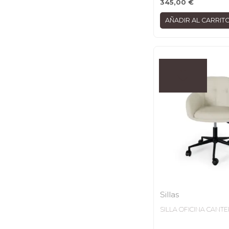
345,00
€
AÑADIR AL CARRIT
Sillas
SILLA OFICINA CANT