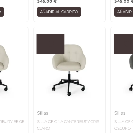
345,00
€
345,00
O
AÑADIR AL CARRITO
AÑADIR 
Sillas
Sillas
ERBURY BEIGE
SILLA OFICINA CANTERBURY GRIS
SILLA OF
CLARO
OSCURO