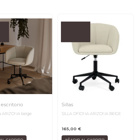
 escritorio
Sillas
ina ARIZONA beige
SILLA OFICINA ARIZONA BEIGE
165,00
€