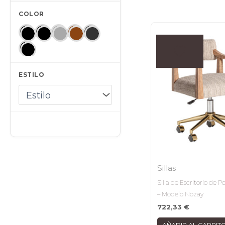
COLOR
ESTILO
Sillas
Silla de Escritorio de P
– Modelo Nozay
722,33
€