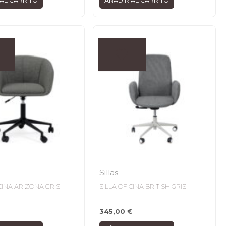
AL CARRITO
AÑADIR AL CARRITO
Sillas
CINA ARIZONA GRIS
SILLA OFICINA BRITISH GRIS
345,00
€