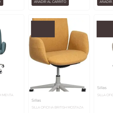
O
AÑADIR AL CARRITO
AÑADIR 
Sillas
SH MENTA
SILLA OFI
Sillas
SILLA OFICINA BRITISH MOSTAZA