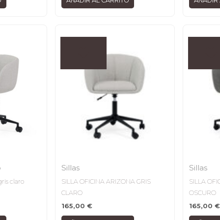
O
AÑADIR AL CARRITO
AÑADIR 
o
Sillas
Sillas
ris claro
SILLA OFICINA ARIZONA GRIS
SILLA OFI
CLARO
OSCURO
165,00
€
165,00
€