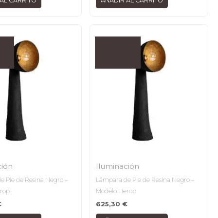
AL CARRITO
AÑADIR AL CARRITO
ción
Iluminación
e Pie de Resina Negro –
Lámpara de Pie de Resina Negro –
erop
Modelo Lierop
€
625,30
€