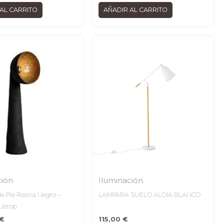
AL CARRITO
AÑADIR AL CARRITO
ción
Iluminación
e Pie Resina Negro –
LAMPARA SUELO ALOIA BLANCO
Lierop
€
115,00
€