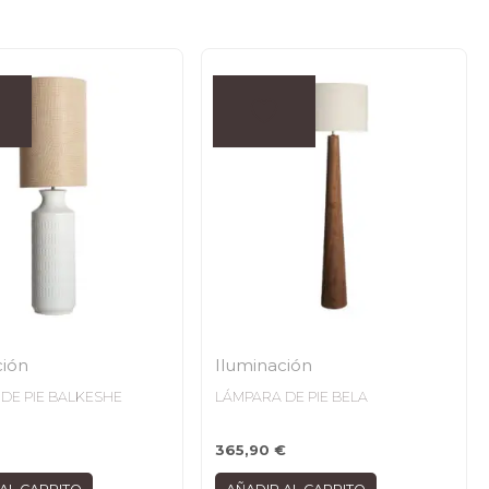
ción
Iluminación
DE PIE BALKESHE
LÁMPARA DE PIE BELA
365,90
€