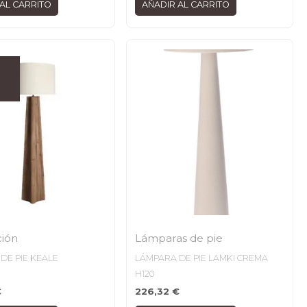
AL CARRITO
AÑADIR AL CARRITO
ción
Lámparas de pie
DE PIE KEALE
LÁMPARA DE PIE LAMKI CREMA
H120
€
226,32
€