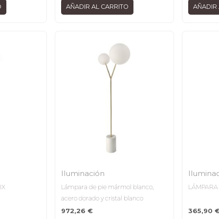
O
AÑADIR AL CARRITO
AÑADIR 
Iluminación
Ilumina
IX
Lámpara de pie mármol blanco,
LÁMPARA 
acero dorado y cristal blanco
972,26
€
365,90