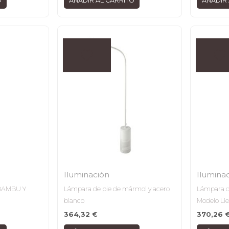
O
AÑADIR AL CARRITO
AÑADIR 
Iluminación
Ilumina
BAMBU Y
Lámpara de pie de mármol y acero
Lámpara d
blanco
Modelo Li
364,32
€
370,26