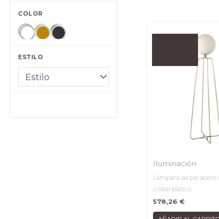
COLOR
ESTILO
Iluminación
Lámpara de pie acero 
cristal blanco
578,26
€