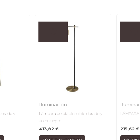
Iluminación
Ilumina
dorado y
Lámpara de pie aluminio dorado y
LÁMPARA 
acero negro
413,82
€
215,62
€