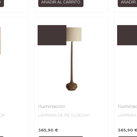
O
AÑADIR AL CARRITO
AÑADIR 
Iluminación
Ilumina
ROA
LÁMPARA DE PIE GLOGOW
LÁMPARA 
365,90
€
365,90