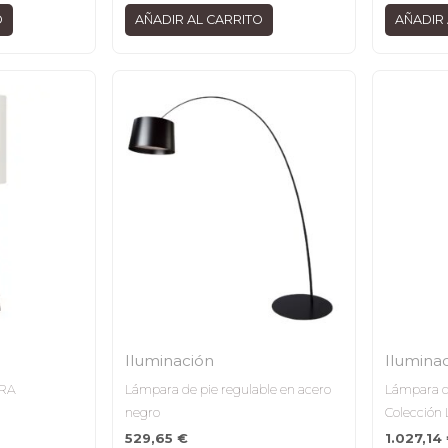
O
AÑADIR AL CARRITO
AÑADIR 
Iluminación
Ilumina
DRA
Lámpara de pie regulable en acero
Lámpara d
negro
Colección 
529,65
€
1.027,14