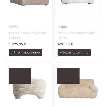
Sofás
Sofás
MÓDULO SOFÁ ESQUINERO
MÓDULO SOFÁ REPOSAPIÉS
CHENIES
LETHO
1.075,95
€
426,93
€
AÑADIR AL CARRITO
AÑADIR AL CARRITO