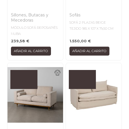
Sillones, Butacas y
Sofás
Mecedoras
SOFÁ 2 PLAZAS BEIGE
MÓDULO SOFÁ REPOSAPIÉS
TEJIDO 185 X 107 X 79,50 CM
NUBA
239,58
€
1.550,00
€
AÑADIR AL CARRITO
AÑADIR AL CARRITO