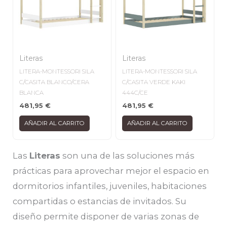
Literas
Literas
LITERA-MONTESSORI SILA
LITERA-MONTESSORI SILA
C/CASITA BLANCO/CERA
C/CASITA VERDE KAKI
BLANCA
444C/CE
481,95
€
481,95
€
AÑADIR AL CARRITO
AÑADIR AL CARRITO
Las
Literas
son una de las soluciones más
prácticas para aprovechar mejor el espacio en
dormitorios infantiles, juveniles, habitaciones
compartidas o estancias de invitados. Su
diseño permite disponer de varias zonas de