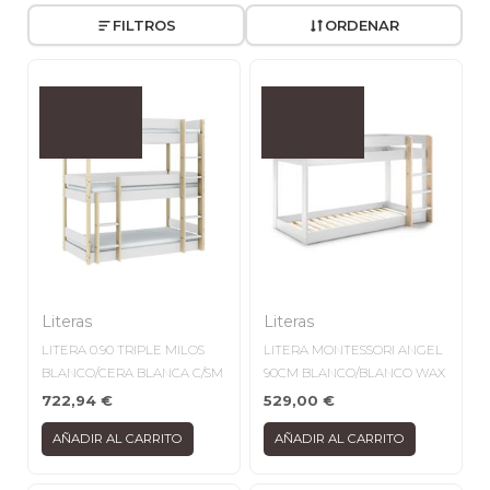
FILTROS
ORDENAR
Literas
Literas
LITERA 0.90 TRIPLE MILOS
LITERA MONTESSORI ANGEL
BLANCO/CERA BLANCA C/SM
90CM BLANCO/BLANCO WAX
722,94
€
529,00
€
AÑADIR AL CARRITO
AÑADIR AL CARRITO