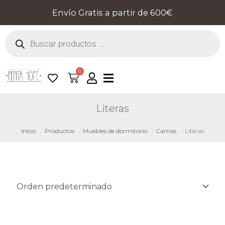
Ir
Envío Gratis a partir de 600€
al
Búsqueda
contenido
de
productos
0
Cart
Literas
Inicio
Productos
Muebles de dormitorio
Camas
Literas