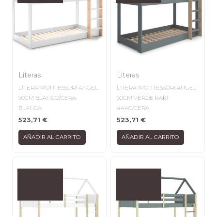
Literas
Literas
LITERA-MONTESSORI ANGEL
LITERA-MONTESSORI ANGEL
90CM BLANCO/CERA
90CM VERDE KAKI
BLANCA
444C/CERA
523,71
€
523,71
€
AÑADIR AL CARRITO
AÑADIR AL CARRITO