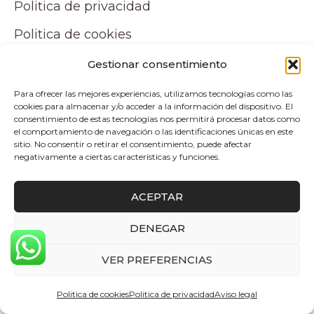
Politica de privacidad
Politica de cookies
Aviso legal
Gestionar consentimiento
Accesibilidad
Para ofrecer las mejores experiencias, utilizamos tecnologías como las
cookies para almacenar y/o acceder a la información del dispositivo. El
Mapa del sitio
consentimiento de estas tecnologías nos permitirá procesar datos como
el comportamiento de navegación o las identificaciones únicas en este
sitio. No consentir o retirar el consentimiento, puede afectar
Tu cuenta
negativamente a ciertas características y funciones.
Mi cuenta
ACEPTAR
Carrito
DENEGAR
0
Pagos y envíos
VER PREFERENCIAS
Politica de cookies
Politica de privacidad
Aviso legal
Politica de envio y devoluciones