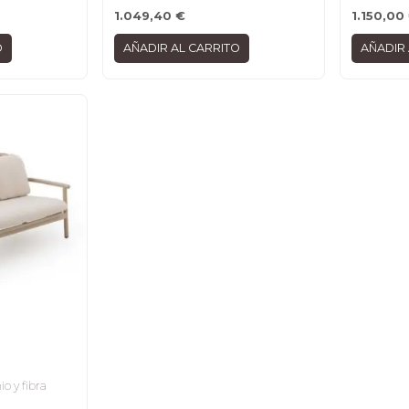
1.049,40
€
1.150,00
O
AÑADIR AL CARRITO
AÑADIR 
io y fibra