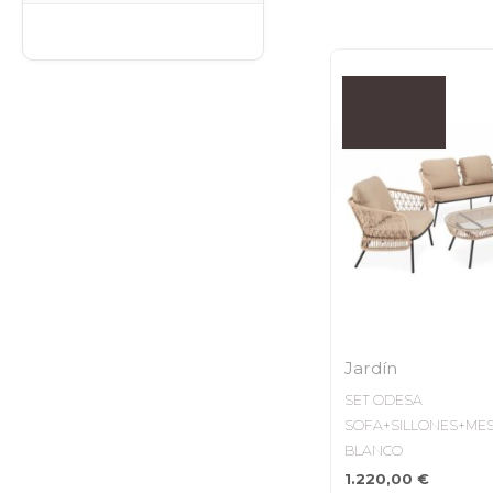
Jardín
SET ODESA
SOFA+SILLONES+ME
BLANCO
1.220,00
€