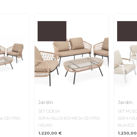
Jardín
Jardín
SET ODESA
SET MUS
SA CENTRO
SOFA+SILLONES+MESA CENTRO
SOFA+SI
NEGRO
BLANCO
1.220,00
€
1.230,0