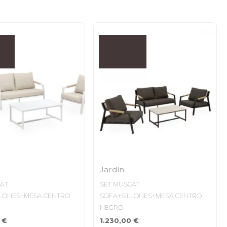
Jardín
CAT
SET MUSCAT
LLONES+MESA CENTRO
SOFA+SILLONES+MESA CENTRO
NEGRO
0
€
1.230,00
€