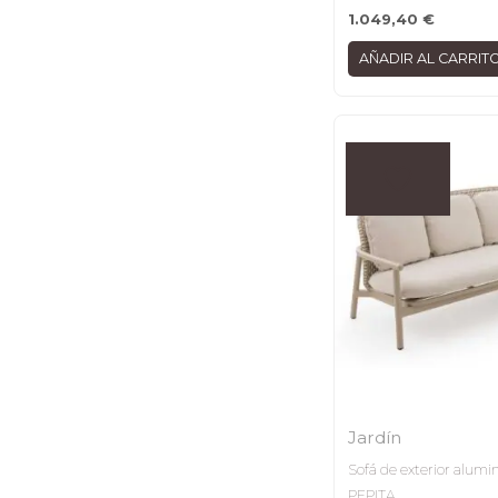
1.049,40
€
AÑADIR AL CARRIT
Jardín
Sofá de exterior alumin
PEPITA