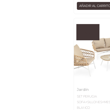
AÑADIR AL CARRIT
Jardín
SET PERUGIA
SOFA+SILLONES+ME
BLANCO