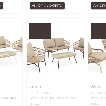
O
AÑADIR AL CARRITO
AÑADIR 
Jardín
Jardín
SET PERUGIA
SET SALO
SA CENTRO
SOFA+SILLONES+MESA CENTRO
SOFA+SI
NEGRO
BEIGE