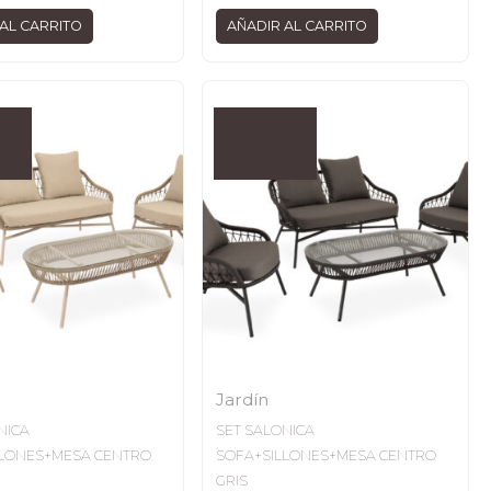
AL CARRITO
AÑADIR AL CARRITO
Jardín
NICA
SET SALONICA
LLONES+MESA CENTRO
SOFA+SILLONES+MESA CENTRO
GRIS