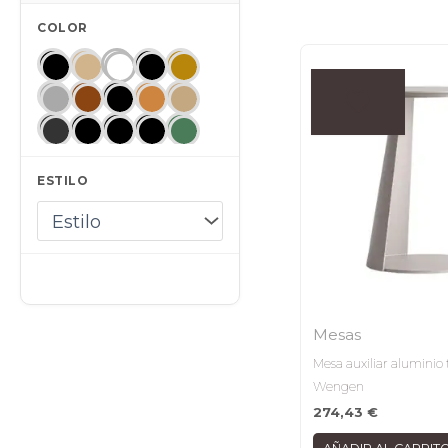
COLOR
ESTILO
Mesas
Mesa auxiliar aluminio
Wengen
274,43
€