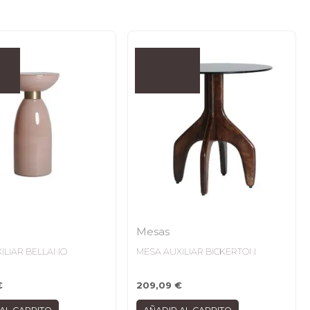
Mesas
ILIAR BELLANO
MESA AUXILIAR BICKERTON
€
209,09
€