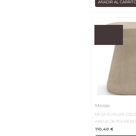
AÑADIR AL CARRIT
Mesas
MESA AUXILIAR COL
ARENA DE POLIRESI
110,40
€