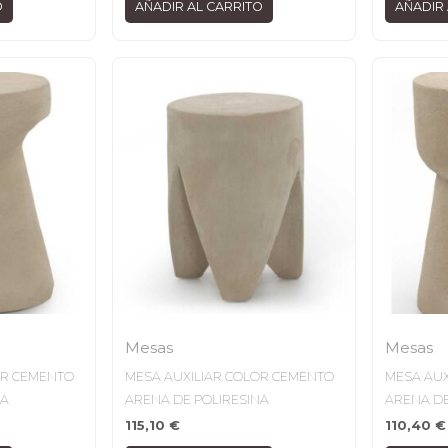
O
AÑADIR AL CARRITO
AÑADIR 
Mesas
Mesas
OR CEMENTO
MESA AUXILIAR COLOR CEMENTO
MESA AUX
NA
ARENA DE POLIRESINA
ARENA DE
115,10
€
110,40
€