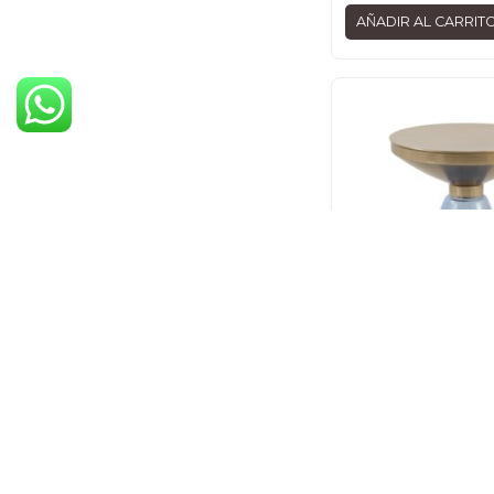
AÑADIR AL CARRIT
Mesas
MESA AUXILIAR CON 
CRISTAL AZUL Y SOB
DORADO