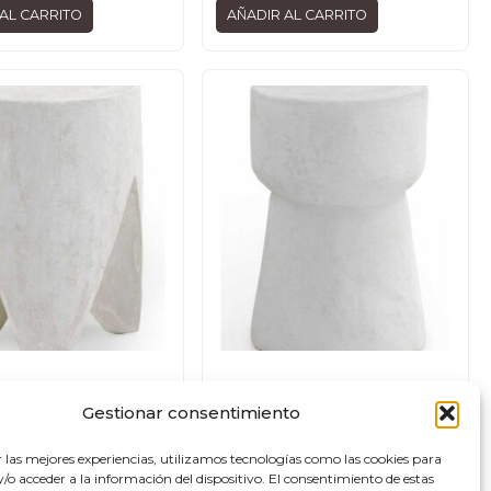
AL CARRITO
AÑADIR AL CARRITO
Mesas
Gestionar consentimiento
ILIAR COLOR CEMENTO
MESA AUXILIAR COLOR CEMENTO
E POLIRESINA
BLANCO DE POLIRESINA
r las mejores experiencias, utilizamos tecnologías como las cookies para
110,40
€
o acceder a la información del dispositivo. El consentimiento de estas