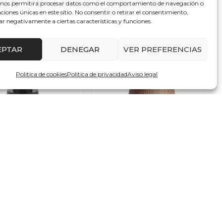
 nos permitirá procesar datos como el comportamiento de navegación o
AL CARRITO
AÑADIR AL CARRITO
caciones únicas en este sitio. No consentir o retirar el consentimiento,
ar negativamente a ciertas características y funciones.
EPTAR
DENEGAR
VER PREFERENCIAS
0
Politica de cookies
Politica de privacidad
Aviso legal
Mesas
ILIAR CON BASE Y
Mesa Auxiliar Contemporánea
E MADERA EN COLOR
Madera Marrón Beige – Torksey