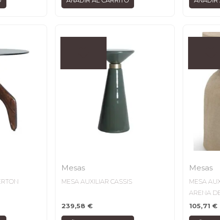
O
AÑADIR AL CARRITO
AÑADIR 
Mesas
Mesas
KERTON
MESA AUXILIAR CASSIS
MESA AUX
ARENA DE
239,58
€
105,71
€