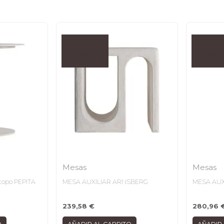
Mesas
Mesas
 topo PEPITA
MESA AUXILIAR ARNSBERG
MESA AUX
239,58
€
280,96