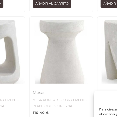
O
AÑADIR AL CARRITO
AÑADIR 
Mesas
Mesas
OR CEMENTO
MESA AUXILIAR COLOR CEMENTO
MESA AUX
INA
BLANCO DE POLIRESINA
BLANCO D
Para ofrece
110,40
€
115,10
€
almacenar y/