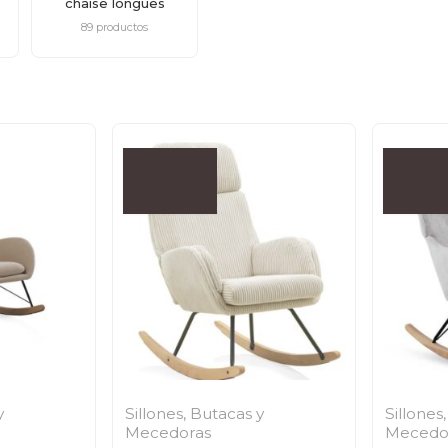
chaise longues
89 productos
y
Sillones, Butacas y
Sillones
Mecedoras
Mecedo