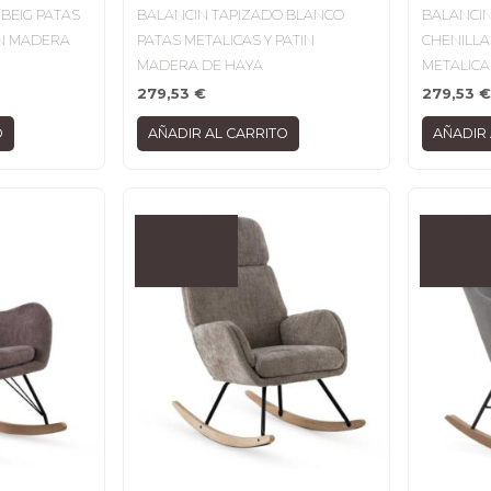
BEIG PATAS
BALANCIN TAPIZADO BLANCO
BALANCIN
EN MADERA
PATAS METALICAS Y PATIN
CHENILLA
MADERA DE HAYA
METALICA
279,53
€
279,53
€
O
AÑADIR AL CARRITO
AÑADIR 