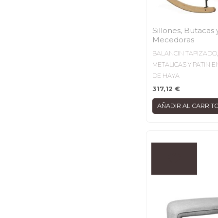
Sillones, Butacas 
Mecedoras
BALANCIN TAPIZADO,
METALICAS Y PATIN 
DE HAYA
317,12
€
AÑADIR AL CARRIT