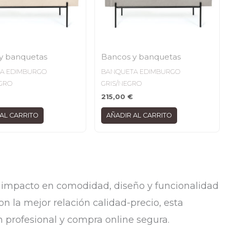
y banquetas
Bancos y banquetas
A EDIMBURGO
BANQUETA EDIMBURGO
EGRO
GRIS/NEGRO
215,00
€
AL CARRITO
AÑADIR AL CARRITO
r impacto en comodidad, diseño y funcionalidad
n la mejor relación calidad-precio, esta
n profesional y compra online segura.