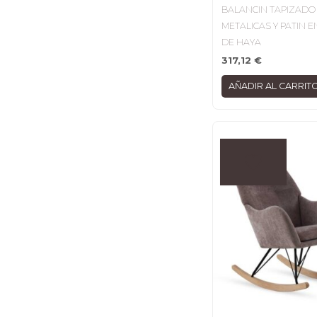
BALANCIN TAPIZADO 
METALICAS Y PATIN 
DE HAYA
317,12
€
AÑADIR AL CARRIT