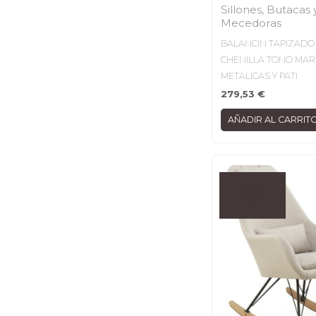
Sillones, Butacas 
Mecedoras
BALANCIN TAPIZADO
CHENILLA TONO MAR
METALICAS Y PATI
279,53
€
AÑADIR AL CARRIT