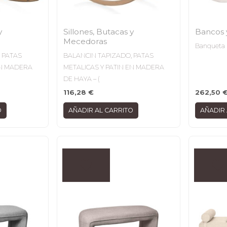
y
Sillones, Butacas y
Bancos 
Mecedoras
Banqueta 
 PATAS
BALANCIN TAPIZADO, PATAS
EN MADERA
METALICAS Y PATIN EN MADERA
DE HAYA – (
116,28
€
262,50
O
AÑADIR AL CARRITO
AÑADIR 