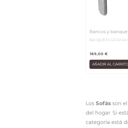
Bancos y banque
BANQUETA CATANIA 
169,00
€
AÑADIR AL CARRIT
Los
Sofás
son el
del hogar. Si es
categoría está d