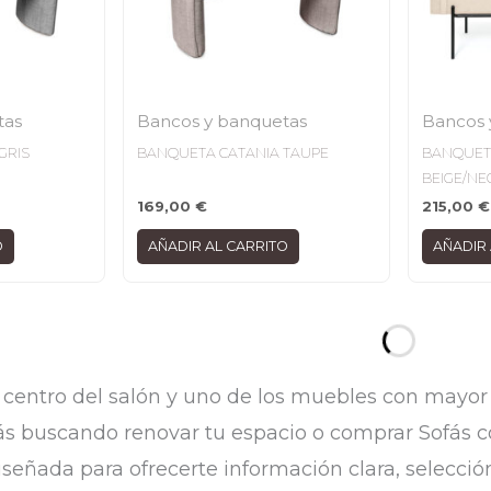
tas
Bancos y banquetas
Bancos 
GRIS
BANQUETA CATANIA TAUPE
BANQUET
BEIGE/N
169,00
€
215,00
€
O
AÑADIR AL CARRITO
AÑADIR 
 centro del salón y uno de los muebles con mayo
tás buscando renovar tu espacio o comprar Sofás co
iseñada para ofrecerte información clara, selecció