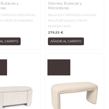
, Butacas y
Sillones, Butacas y
ras
Mecedoras
 TAPIZADO GRIS PATAS
BALANCIN TAPIZADO LAVANDA
S Y PATIN EN MADERA
PATAS METALICAS Y PATIN
MADERA HAYA
279,53
€
AL CARRITO
AÑADIR AL CARRITO