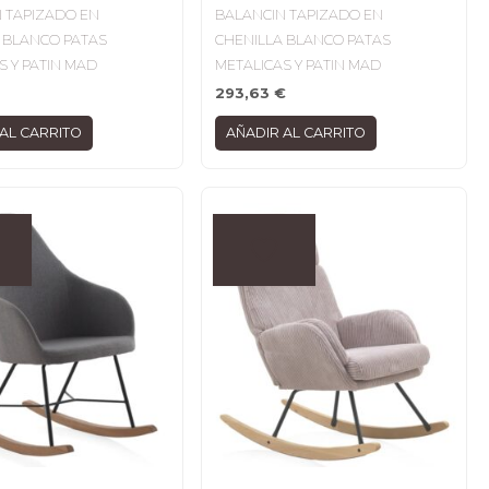
 TAPIZADO EN
BALANCIN TAPIZADO EN
 BLANCO PATAS
CHENILLA BLANCO PATAS
S Y PATIN MAD
METALICAS Y PATIN MAD
293,63
€
AL CARRITO
AÑADIR AL CARRITO