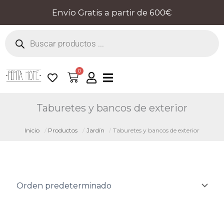
Ir
Envío Gratis a partir de 600€
al
Búsqueda
contenido
de
productos
0
Cart
Taburetes y bancos de exterior
Inicio
Productos
Jardín
Taburetes y bancos de exterior