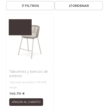
FILTROS
ORDENAR
Taburetes y bancos de
exterior
Taburete de exterior PIERRE
beige
140,70
€
AÑADIR AL CARRITO