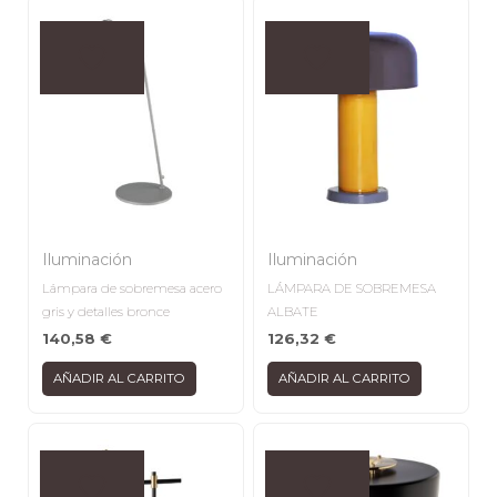
Iluminación
Iluminación
Lámpara de sobremesa acero
LÁMPARA DE SOBREMESA
gris y detalles bronce
ALBATE
140,58
€
126,32
€
AÑADIR AL CARRITO
AÑADIR AL CARRITO