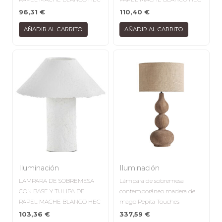
96,31
€
110,40
€
AÑADIR AL CARRITO
AÑADIR AL CARRITO
Iluminación
Iluminación
LAMPARA DE SOBREMESA
Lámpara de sobremesa
CON BASE Y TULIPA DE
contemporáneo madera de
PAPEL MACHE BLANCO HEC
mago Pepita Touches
103,36
€
337,59
€