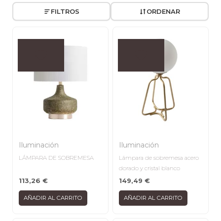
FILTROS
ORDENAR
Iluminación
Iluminación
LÁMPARA DE SOBREMESA
Lámpara de sobremesa acero
dorado y cristal blanco
113,26
€
149,49
€
AÑADIR AL CARRITO
AÑADIR AL CARRITO