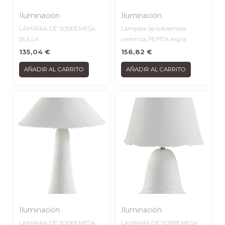
Iluminación
Iluminación
LÁMPARA DE SOBREMESA
Lámpara de sobremesa
BULLA
cerámica PEPITA Argila
135,04
€
156,82
€
AÑADIR AL CARRITO
AÑADIR AL CARRITO
Iluminación
Iluminación
LAMPARA DE SOBREMESA
LAMPARA DE SOBREMESA