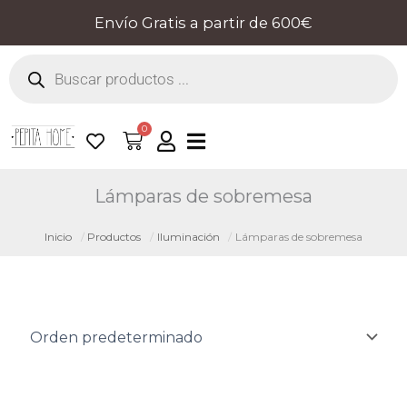
Ir
Envío Gratis a partir de 600€
al
Búsqueda
contenido
de
productos
0
Cart
Lámparas de sobremesa
Inicio
Productos
Iluminación
Lámparas de sobremesa