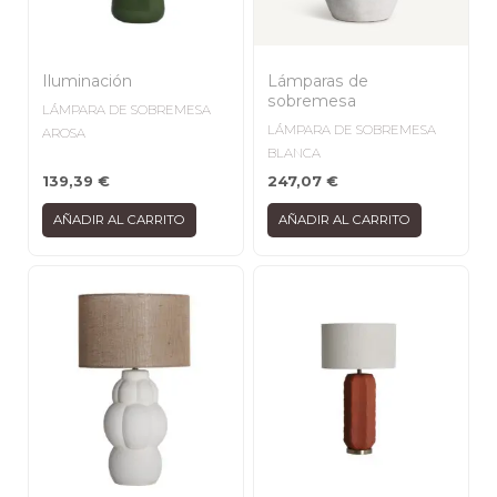
Iluminación
Lámparas de
sobremesa
LÁMPARA DE SOBREMESA
LÁMPARA DE SOBREMESA
AROSA
BLANCA
139,39
€
247,07
€
AÑADIR AL CARRITO
AÑADIR AL CARRITO