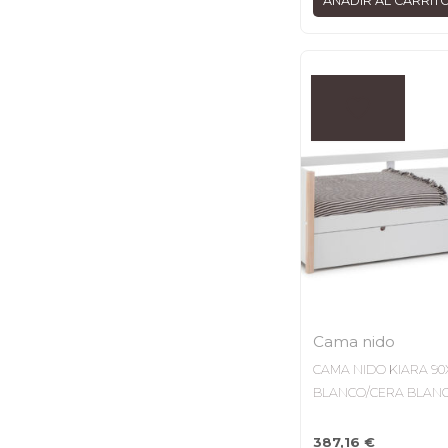
AÑADIR AL CARRIT
Cama nido
CAMA NIDO KIARA 90
BLANCO/CERA BLANC
387,16
€