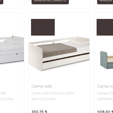
O
AÑADIR AL CARRITO
AÑADIR 
Cama nido
Cama n
X190
CAMA NIDO REDONA 90CM
Camas CO
A C/SMA
BLANCO C/SMA
200/190X9
350,75
€
408,50