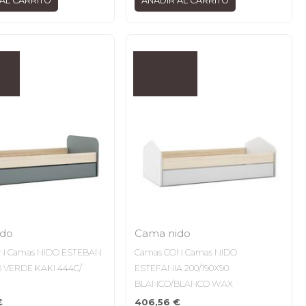
AL CARRITO
AÑADIR AL CARRITO
ido
Cama nido
N Camas NIDO ESTEBAN
Camas CON Camas NIDO
0 VERDE KAKI 444C/
ESTEFANIA 200/190X90
BLANCO/BLANCO WAX
€
406,56
€