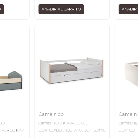
O
AÑADIR AL CARRITO
AÑADIR 
Cama nido
Cama n
DO
Camas NIDO KIARA 90X190
Camas NI
0 VERDE KAKI
BLANCO/BLANCO WAX CON SOMIE
BLANCO