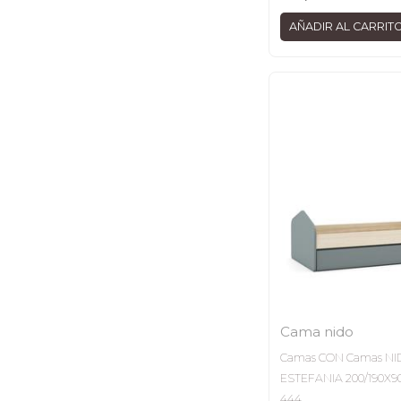
AÑADIR AL CARRIT
Cama nido
Camas CON Camas NI
ESTEFANIA 200/190X9
444