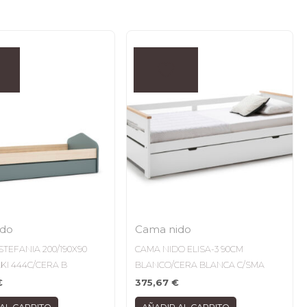
ido
Cama nido
STEFANIA 200/190X90
CAMA NIDO ELISA-3 90CM
KI 444C/CERA B
BLANCO/CERA BLANCA C/SMA
€
375,67
€