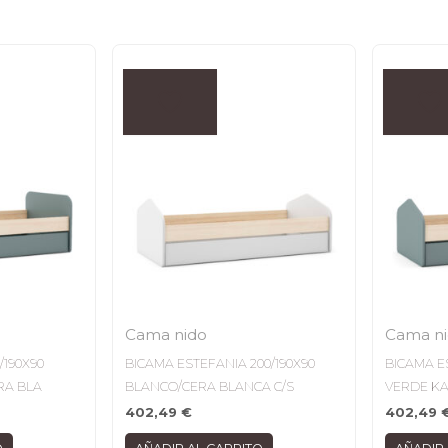
Cama nido
Cama n
/190X90
BICAMA ESTEFANIA 200/190X90
BICAMA E
RA BLA
BLANCO/CERA BLANCA C/S
VERDE KA
402,49
€
402,49