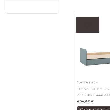
Cama nido
BICAMA ESTEBAN 200
VERDE KAKI 444C/CE
404,42
€