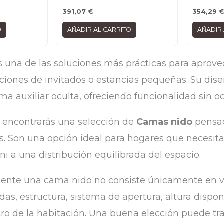
391,07
€
354,29
O
AÑADIR AL CARRITO
AÑADIR 
 una de las soluciones más prácticas para aprovec
aciones de invitados o estancias pequeñas. Su di
 auxiliar oculta, ofreciendo funcionalidad sin oc
encontrarás una selección de
Camas nido
pensad
s. Son una opción ideal para hogares que necesita
 ni a una distribución equilibrada del espacio.
mente una cama nido no consiste únicamente en va
das, estructura, sistema de apertura, altura dispo
tro de la habitación. Una buena elección puede t