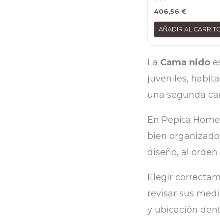
406,56
€
AÑADIR AL CARRIT
La
Cama nido
es
juveniles, habit
una segunda cama
En Pepita Home 
bien organizado
diseño, al orden
Elegir correcta
revisar sus medi
y ubicación den