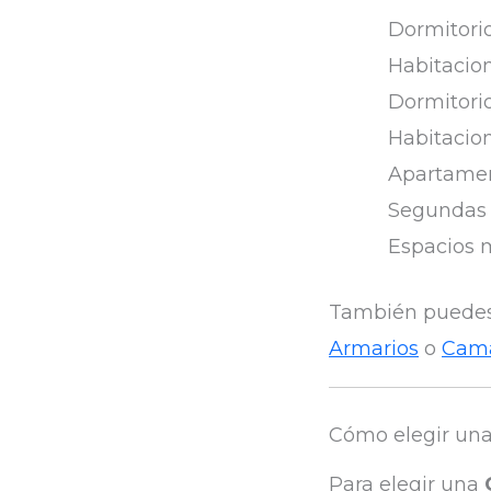
Dormitorio
Habitacion
Dormitori
Habitacion
Apartame
Segundas 
Espacios 
También puedes 
Armarios
o
Cam
Cómo elegir un
Para elegir una