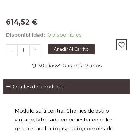
614,52
€
MÓDULO
Disponibilidad:
10 disponibles
SOFÁ
CENTRAL
Añadir Al Carrito
-
+
CHENIES
cantidad
30 días
Garantía 2 años
Detalles del producto
Módulo sofá central Chenies de estilo
vintage, fabricado en poliéster en color
gris con acabado jaspeado, combinado