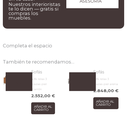
ASESORIA
Nuestros interioristas
te lo dicen — gratis si
compras los
muebles.
Completa el espacio
También te recomendamos…
Sofás
Sofás
Sofá relax 3
Sofá relax 3
plazas piel
plazas piel arena
marrón
2.848,00
€
2.552,00
€
AÑADIR AL
CARRITO
AÑADIR AL
CARRITO