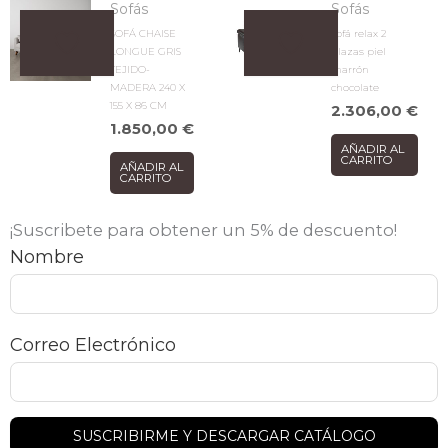
Sofás
Sofás
SOFÁ CHAISE
Sofá relax 2
LONGUE GRIS
plazas piel
TEJIDO-
marrón
MADERA 240 X
chocolate
155 X 86 CM
2.306,00
€
1.850,00
€
AÑADIR AL
CARRITO
AÑADIR AL
CARRITO
¡Suscribete para obtener un 5% de descuento!
Nombre
Correo Electrónico