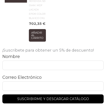
REDONDA 120
DIAM. MDF
LACADA
EPOXI COLOR
BLANCO CRU
702,35
€
AÑADIR
AL
CARRITO
¡Suscribete para obtener un 5% de descuento!
Nombre
Correo Electrónico