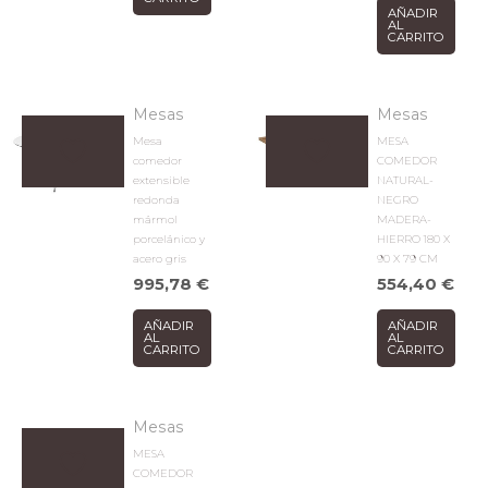
AÑADIR
AL
CARRITO
Mesas
Mesas
Mesa
MESA
comedor
COMEDOR
extensible
NATURAL-
redonda
NEGRO
mármol
MADERA-
porcelánico y
HIERRO 180 X
acero gris
90 X 79 CM
995,78
€
554,40
€
AÑADIR
AÑADIR
AL
AL
CARRITO
CARRITO
Mesas
MESA
COMEDOR