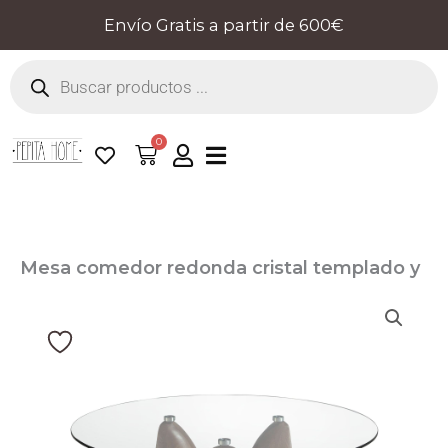
Ir
Envío Gratis a partir de 600€
al
Búsqueda
contenido
de
productos
0
Cart
Mesa comedor redonda cristal templado y
nogal