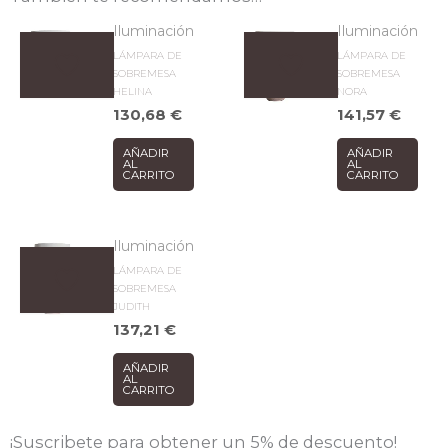
Iluminación
Iluminación
LÁMPARA DE
LÁMPARA DE
SOBREMESA
SOBREMESA
HELINA
NORA
130,68
€
141,57
€
AÑADIR
AÑADIR
AL
AL
CARRITO
CARRITO
Iluminación
LÁMPARA DE
SOBREMESA
JUDITH
137,21
€
AÑADIR
AL
CARRITO
¡Suscribete para obtener un 5% de descuento!