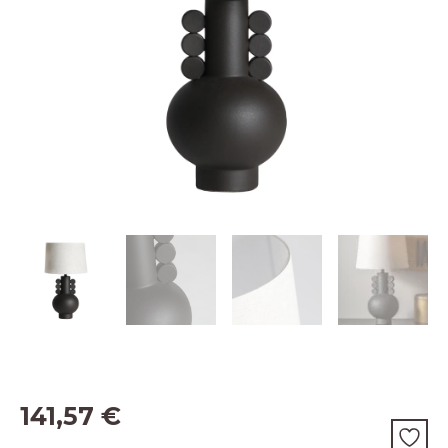
141,57
€