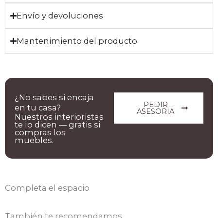
Envío y devoluciones
Mantenimiento del producto
¿No sabes si encaja
PEDIR
en tu casa?
ASESORIA
Nuestros interioristas
te lo dicen — gratis si
compras los
muebles.
Completa el espacio
También te recomendamos…