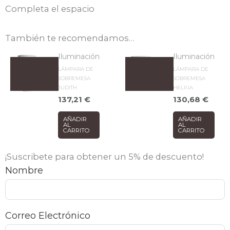
Completa el espacio
También te recomendamos…
Iluminación
Iluminación
LÁMPARA DE
LÁMPARA DE
SOBREMESA
SOBREMESA
JUDITH
HELINA
137,21
€
130,68
€
AÑADIR
AÑADIR
AL
AL
CARRITO
CARRITO
¡Suscribete para obtener un 5% de descuento!
Nombre
Correo Electrónico