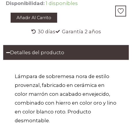
LÁMPARA
Disponibilidad:
1 disponibles
DE
SOBREMESA
Añadir Al Carrito
NORA
cantidad
30 días
Garantía 2 años
Detalles del producto
Lámpara de sobremesa nora de estilo
provenzal, fabricado en cerámica en
color marrón con acabado envejecido,
combinado con hierro en color oro y lino
en color blanco roto. Producto
desmontable.