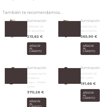
También te recomendamos…
Iluminación
Iluminación
LÁMPARA DE
LÁMPARA DE
PIE BALKESHE
PIE GLOGOW
215,62
€
365,90
€
AÑADIR
AÑADIR
AL
AL
CARRITO
CARRITO
Iluminación
Iluminación
Lámpara de Pie
LÁMPARA DE
de Resina
PIE LUMIX
Negro – Modelo
191,66
€
Lierop
370,26
€
AÑADIR
AL
CARRITO
AÑADIR
AL
CARRITO