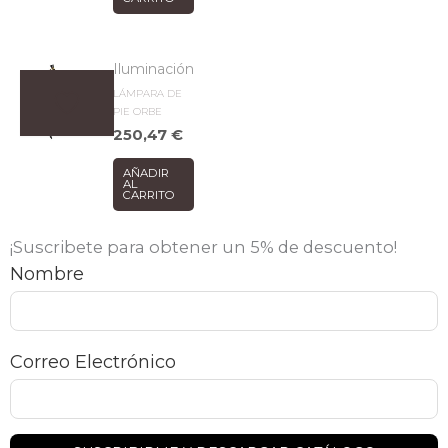
Iluminación
LÁMPARA DE
PIE ORBE
250,47
€
AÑADIR
AL
CARRITO
¡Suscribete para obtener un 5% de descuento!
Nombre
Correo Electrónico