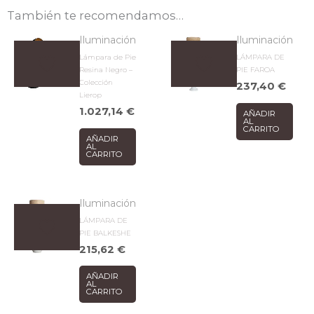
También te recomendamos…
Iluminación
Iluminación
Lámpara de Pie
LÁMPARA DE
Resina Negro –
PIE FAROA
Colección
237,40
€
Lierop
1.027,14
€
AÑADIR
AL
CARRITO
AÑADIR
AL
CARRITO
Iluminación
LÁMPARA DE
PIE BALKESHE
215,62
€
AÑADIR
AL
CARRITO