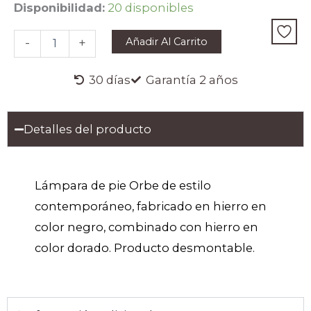
LÁMPARA
Disponibilidad:
20 disponibles
DE
PIE
Añadir Al Carrito
-
+
ORBE
cantidad
30 días
Garantía 2 años
Detalles del producto
Lámpara de pie Orbe de estilo
contemporáneo, fabricado en hierro en
color negro, combinado con hierro en
color dorado. Producto desmontable.