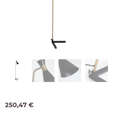
250,47
€