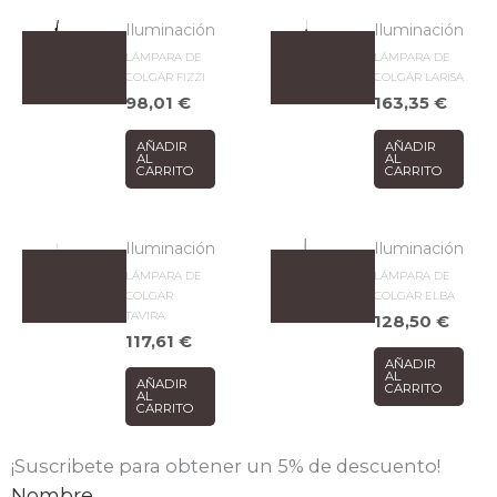
Iluminación
Iluminación
LÁMPARA DE
LÁMPARA DE
COLGAR FIZZI
COLGAR LARISA
98,01
€
163,35
€
AÑADIR
AÑADIR
AL
AL
CARRITO
CARRITO
Iluminación
Iluminación
LÁMPARA DE
LÁMPARA DE
COLGAR
COLGAR ELBA
TAVIRA
128,50
€
117,61
€
AÑADIR
AL
AÑADIR
CARRITO
AL
CARRITO
¡Suscribete para obtener un 5% de descuento!
Nombre