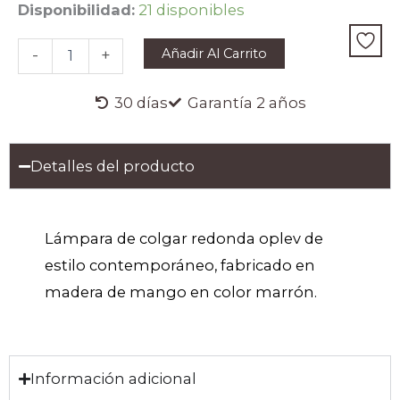
LÁMPARA
Disponibilidad:
21 disponibles
DE
COLGAR
Añadir Al Carrito
-
+
OPLEV
cantidad
30 días
Garantía 2 años
Detalles del producto
Lámpara de colgar redonda oplev de
estilo contemporáneo, fabricado en
madera de mango en color marrón.
Información adicional