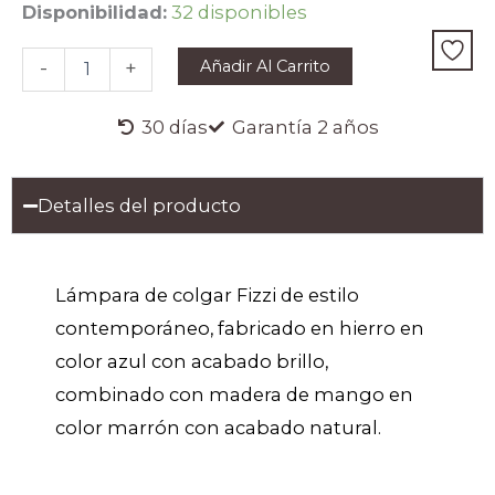
LÁMPARA
Disponibilidad:
32 disponibles
DE
COLGAR
Añadir Al Carrito
-
+
FIZZI
cantidad
30 días
Garantía 2 años
Detalles del producto
Lámpara de colgar Fizzi de estilo
contemporáneo, fabricado en hierro en
color azul con acabado brillo,
combinado con madera de mango en
color marrón con acabado natural.