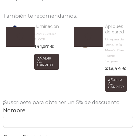
También te recomendamos…
Iluminación
Apliques
de pared
LAMPADARIO
BLOOP
Lámpara de
Techo Rafia
141,57
€
Marrón Claro
– Serie
AÑADIR
Jacquard
AL
CARRITO
213,44
€
AÑADIR
AL
CARRITO
¡Suscribete para obtener un 5% de descuento!
Nombre