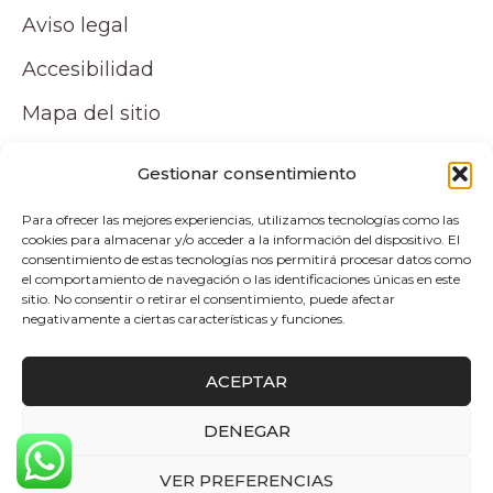
Aviso legal
Accesibilidad
Mapa del sitio
Tu cuenta
Gestionar consentimiento
Para ofrecer las mejores experiencias, utilizamos tecnologías como las
Mi cuenta
cookies para almacenar y/o acceder a la información del dispositivo. El
consentimiento de estas tecnologías nos permitirá procesar datos como
Carrito
el comportamiento de navegación o las identificaciones únicas en este
sitio. No consentir o retirar el consentimiento, puede afectar
negativamente a ciertas características y funciones.
Pagos y envíos
ACEPTAR
Politica de envio y devoluciones
DENEGAR
0
Copyright © 2026 Atelier by Pepita Home |
VER PREFERENCIAS