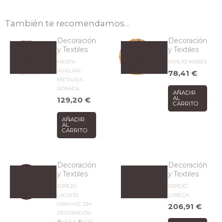
También te recomendamos…
Decoración
Decoración
y Textiles
y Textiles
MESITA
ESPEJO KASSES
AUXILIAR
78,41
€
METALICA
DORADA
AÑADIR
AL
129,20
€
CARRITO
AÑADIR
AL
CARRITO
Decoración
Decoración
y Textiles
y Textiles
ESPEJO
ESPEJO
LACADO
LUBECA
GRANATE DM
206,91
€
DECORACIÓN
90 X 5 X 90 CM