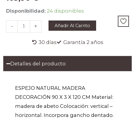
ESPEJO
Disponibilidad:
24 disponibles
NATURAL
MADERA
Añadir Al Carrito
-
+
DECORACIÓN
90
X
30 días
Garantía 2 años
3
X
120
Detalles del producto
CM
cantidad
ESPEJO NATURAL MADERA
DECORACIÓN 90 X 3 X 120 CM Material:
madera de abeto Colocación: vertical –
horizontal. Incorpora gancho dentado.