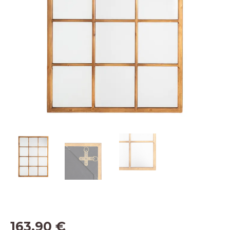
163,90
€