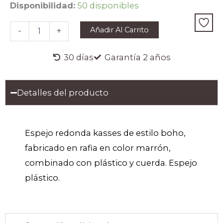
ESPEJO
Disponibilidad:
50 disponibles
KASSES
cantidad
Añadir Al Carrito
-
+
30 días
Garantía 2 años
Detalles del producto
Espejo redonda kasses de estilo boho,
fabricado en rafia en color marrón,
combinado con plástico y cuerda. Espejo
plástico.