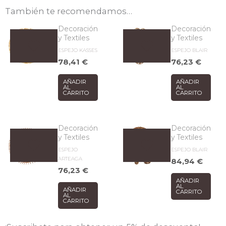
También te recomendamos…
Decoración
Decoración
y Textiles
y Textiles
ESPEJO KASSES
ESPEJO BLAIR
78,41
€
76,23
€
AÑADIR
AÑADIR
AL
AL
CARRITO
CARRITO
Decoración
Decoración
y Textiles
y Textiles
ESPEJO
ESPEJO BLAIR
ARTEAGA
84,94
€
76,23
€
AÑADIR
AL
AÑADIR
CARRITO
AL
CARRITO