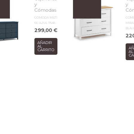
y
y
Cómodas
Có
COMODA MISTI
COM
6C AZUL 7546
MIRA
BLAN
299,00
€
22
AÑADIR
AL
AÑ
CARRITO
AL
CA