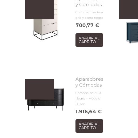
y Cómodas
Chifonier madera
gris y acero negro
700,77
€
AÑADIR AL
CARRITO
Aparadores
y Cómodas
Cómoda de MDF
Negro – Modelo
Bilzen
1.916,64
€
AÑADIR AL
CARRITO