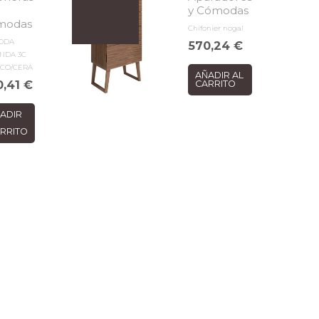
y Cómodas
modas
Chifonier nogal
ODA
570,24
€
NDA 3C
CO/CERA
AÑADIR AL
0,41
€
CARRITO
ADIR
RRITO