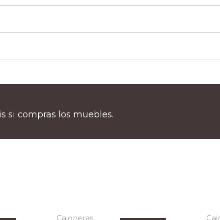
tis si compras los muebles.
Cajoneras
Caj