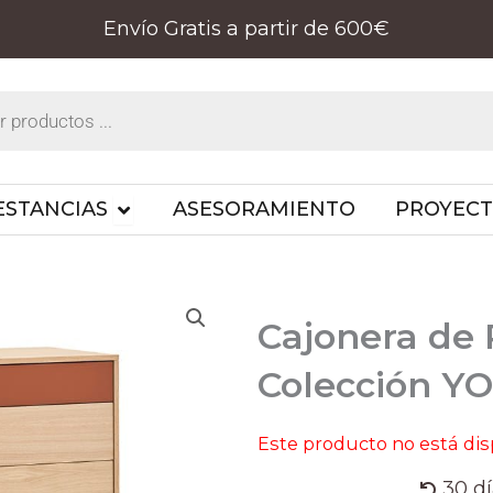
Envío Gratis a partir de 600€
PRODUCTOS
OPEN ESTANCIAS
ESTANCIAS
ASESORAMIENTO
PROYEC
Cajonera de 
Colección Y
Este producto no está di
30 d