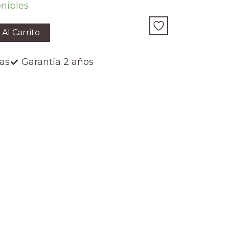
onibles
 Al Carrito
ías
Garantía 2 años