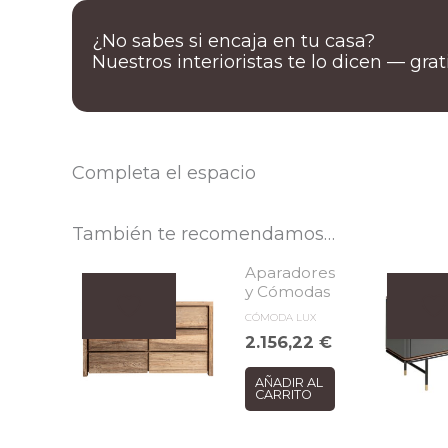
¿No sabes si encaja en tu casa?
Nuestros interioristas te lo dicen — gra
Completa el espacio
También te recomendamos…
Aparadores
y Cómodas
CÓMODA LUX
2.156,22
€
AÑADIR AL
CARRITO