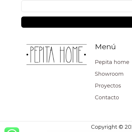
página
Menú
Pepita home
Showroom
Proyectos
Contacto
Copyright © 20