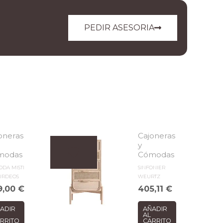
PEDIR ASESORIA
oneras
Cajoneras
y
modas
Cómodas
DA MISTI
SINFONIER
URDEOS
WEURTZ
9,00
€
405,11
€
ADIR
AÑADIR
AL
RRITO
CARRITO