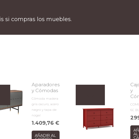
tis si compras los muebles.
Aparadores
Caj
y Cómodas
y
Có
Cómoda madera
gris oscuro, acero
COMO
negro y tapa de
6C B
nogal
29
1.409,76
€
AÑ
AL
AÑADIR AL
CA