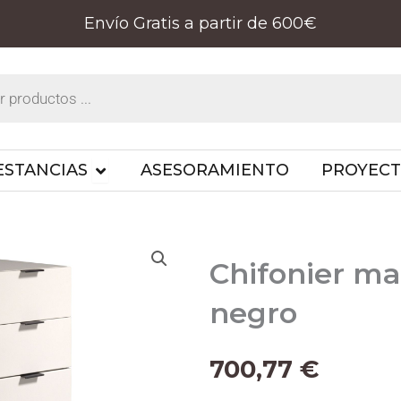
Envío Gratis a partir de 600€
PRODUCTOS
OPEN ESTANCIAS
ESTANCIAS
ASESORAMIENTO
PROYEC
Chifonier ma
negro
700,77
€