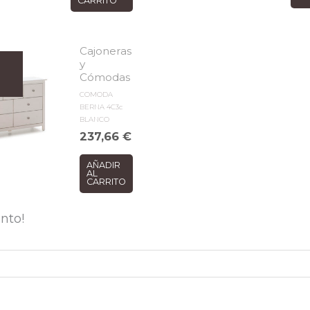
CARRITO
Cajoneras
y
Cómodas
COMODA
BERNA 4C3c
BLANCO
237,66
€
AÑADIR
AL
CARRITO
nto!