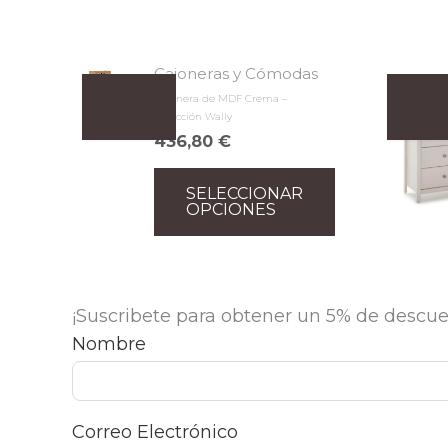
Cajoneras y Cómodas
Este
Cajonera de MDF Crema –
producto
Colección Wally
436,80
€
tiene
múltiples
SELECCIONAR
variantes.
OPCIONES
Las
opciones
se
¡Suscribete para obtener un 5% de descue
pueden
Nombre
elegir
en
Correo Electrónico
la