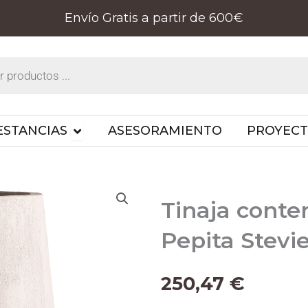
Envío Gratis a partir de 600€
PRODUCTOS
OPEN ESTANCIAS
ESTANCIAS
ASESORAMIENTO
PROYEC
Tinaja cont
Pepita Stevi
250,47
€