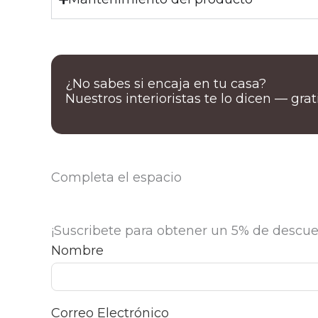
¿No sabes si encaja en tu casa?
Nuestros interioristas te lo dicen — gra
Completa el espacio
¡Suscribete para obtener un 5% de descue
Nombre
Correo Electrónico