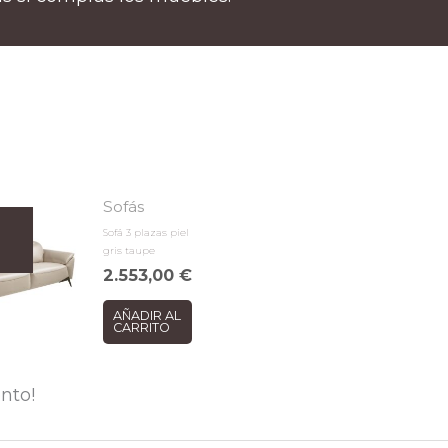
Sofás
Sofá 3 plazas piel
gris taupe
2.553,00
€
AÑADIR AL
CARRITO
nto!