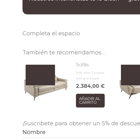
Completa el espacio
También te recomendamos…
Sofás
Sofá relax 3 plazas
piel gris taupe
2.384,00
€
AÑADIR AL
CARRITO
¡Suscribete para obtener un 5% de descue
Nombre