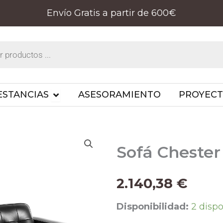
Envío Gratis a partir de 600€
PRODUCTOS
OPEN ESTANCIAS
ESTANCIAS
ASESORAMIENTO
PROYEC
Sofá Chester
2.140,38
€
Sofá
Disponibilidad:
2 disp
Chester