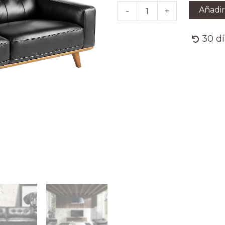
3
Añadir
-
+
plazas
piel
negro
30 d
cantidad