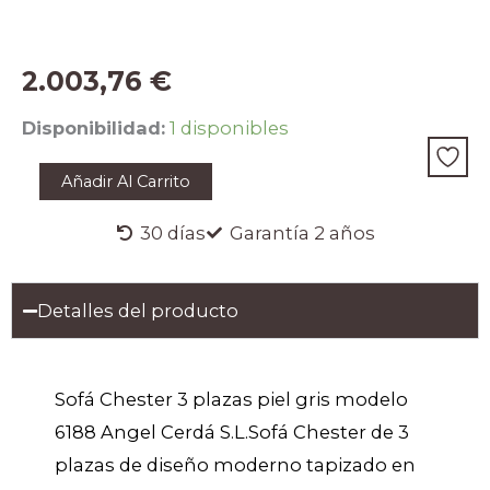
2.003,76
€
Sofá
Disponibilidad:
1 disponibles
Chester
3
Añadir Al Carrito
plazas
piel
gris
30 días
Garantía 2 años
cantidad
Detalles del producto
Sofá Chester 3 plazas piel gris modelo
6188 Angel Cerdá S.L.Sofá Chester de 3
plazas de diseño moderno tapizado en