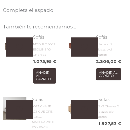
Completa el espacio
También te recomendamos…
Sofás
Sofás
MÓDULO SOFÁ
Sofá relax 2
ESQUINERO
plazas piel
CHENIES
marrón
1.075,95
€
2.306,00
€
AÑADIR
AÑADIR AL
AL
CARRITO
CARRITO
Sofás
Sofás
SOFÁ CHAISE
Sofá Chester 2
LONGUE GRIS
plazas piel
TEJIDO-
arena
MADERA 240 X
1.927,53
€
155 X 86 CM