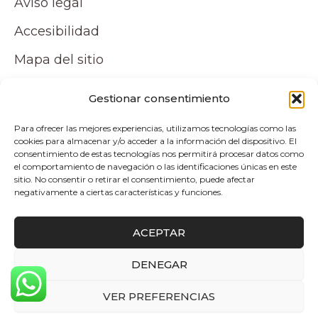
Aviso legal
Accesibilidad
Mapa del sitio
Tu cuenta
Gestionar consentimiento
Para ofrecer las mejores experiencias, utilizamos tecnologías como las
Mi cuenta
cookies para almacenar y/o acceder a la información del dispositivo. El
consentimiento de estas tecnologías nos permitirá procesar datos como
Carrito
el comportamiento de navegación o las identificaciones únicas en este
sitio. No consentir o retirar el consentimiento, puede afectar
negativamente a ciertas características y funciones.
Pagos y envíos
ACEPTAR
Politica de envio y devoluciones
DENEGAR
0
Copyright © 2026 Atelier by Pepita Home |
VER PREFERENCIAS
Desarrollado por Alpelupe Soluciones