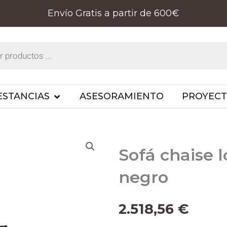
Envío Gratis a partir de 600€
PRODUCTOS
OPEN ESTANCIAS
ESTANCIAS
ASESORAMIENTO
PROYEC
Sofá chaise 
negro
2.518,56
€