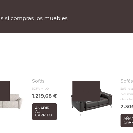
tis si compras los muebles.
Sofás
Sofás
SOFÁ MILO
Sofá rel
piel ma
1.219,68
€
chocola
2.30
AÑADIR
AL
CARRITO
AÑAD
CAR