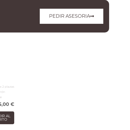
PEDIR ASESORIA
ax 2 plazas
rrón
te
6,00
€
IR AL
RITO