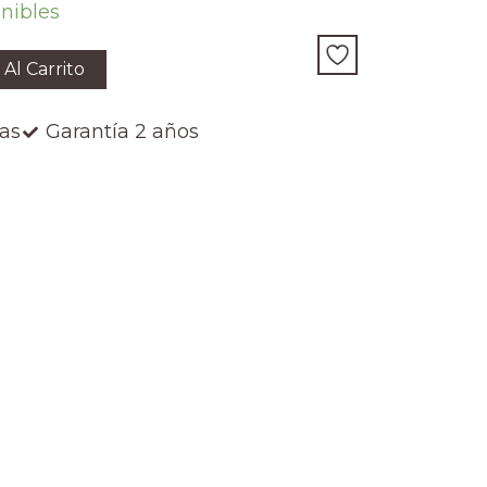
onibles
 Al Carrito
ías
Garantía 2 años