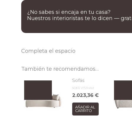
¿No sabes si encaja en tu casa?
Nuestros interioristas te lo dicen — gra
Completa el espacio
También te recomendamos…
Sofás
SOFÁ VITZNAU
2.023,36
€
AÑADIR AL
CARRITO