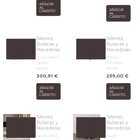
AÑADIR
AL
AÑADIR
CARRITO
AL
CARRITO
Sillones,
Sillones,
Butacas y
Butacas y
Mecedoras
Mecedoras
SILLON ARUNI
BUTACA
NEGRO
BUDAPEST
1P/CAJA
MENTA
300,91
€
259,00
€
AÑADIR
AÑADIR
AL
AL
CARRITO
CARRITO
Sillones,
Sillones,
Butacas y
Butacas y
Mecedoras
Mecedoras
SILLÓN BEIGE
SILLÓN