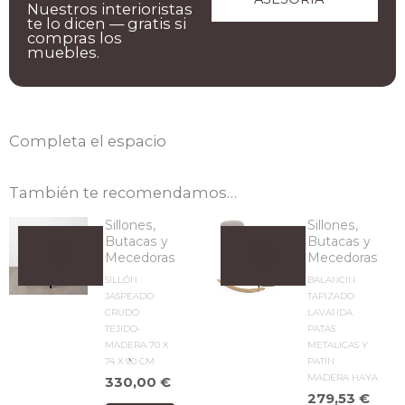
Nuestros interioristas
te lo dicen — gratis si
compras los
muebles.
Completa el espacio
También te recomendamos…
Sillones,
Sillones,
Butacas y
Butacas y
Mecedoras
Mecedoras
SILLÓN
BALANCIN
JASPEADO
TAPIZADO
CRUDO
LAVANDA
TEJIDO-
PATAS
MADERA 70 X
METALICAS Y
74 X 90 CM
PATIN
MADERA HAYA
330,00
€
279,53
€