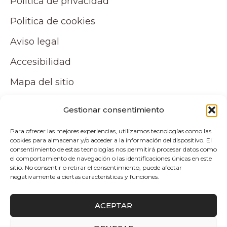
Politica de privacidad
Politica de cookies
Aviso legal
Accesibilidad
Mapa del sitio
Tu cuenta
Gestionar consentimiento
Para ofrecer las mejores experiencias, utilizamos tecnologías como las
Mi cuenta
cookies para almacenar y/o acceder a la información del dispositivo. El
consentimiento de estas tecnologías nos permitirá procesar datos como
Carrito
el comportamiento de navegación o las identificaciones únicas en este
sitio. No consentir o retirar el consentimiento, puede afectar
negativamente a ciertas características y funciones.
Pagos y envíos
ACEPTAR
Politica de envio y devoluciones