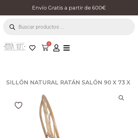
Ir
Envío Gratis a partir de 600€
al
Búsqueda
contenido
de
productos
0
Cart
SILLÓN NATURAL RATÁN SALÓN 90 X 73 X
142,50 CM