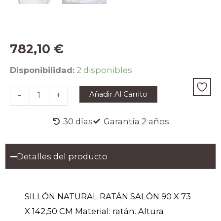
782,10
€
SILLÓN
Disponibilidad:
2 disponibles
NATURAL
RATÁN
Añadir Al Carrito
-
+
SALÓN
90
X
30 días
Garantía 2 años
73
X
142,50
Detalles del producto
CM
cantidad
SILLÓN NATURAL RATÁN SALÓN 90 X 73
X 142,50 CM Material: ratán. Altura