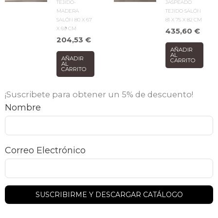
TEJIDO-
JASPEADO
MADERA
TEJIDO SALÓN
SALÓN 80 X 67
81 X 75 X 82 CM
X 69 CM
435,60
€
204,53
€
AÑADIR
AL
AÑADIR
CARRITO
AL
CARRITO
¡Suscribete para obtener un 5% de descuento!
Nombre
Correo Electrónico