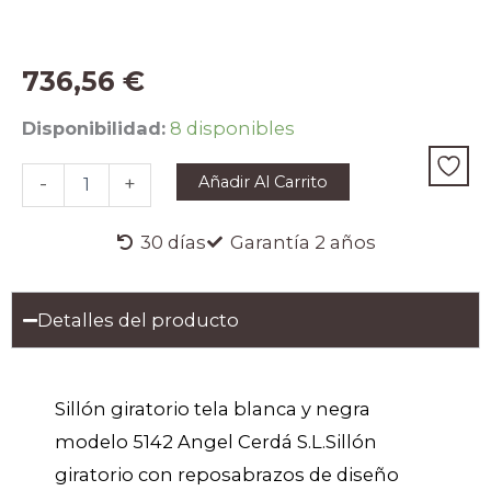
736,56
€
Sillón
Disponibilidad:
8 disponibles
giratorio
tela
Añadir Al Carrito
-
+
blanca
y
negra
30 días
Garantía 2 años
cantidad
Detalles del producto
Sillón giratorio tela blanca y negra
modelo 5142 Angel Cerdá S.L.Sillón
giratorio con reposabrazos de diseño