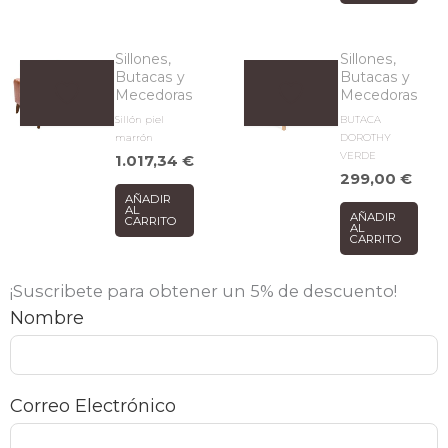
Sillones,
Sillones,
Butacas y
Butacas y
Mecedoras
Mecedoras
Sillón piel
BUTACA
marrón
DOROTHY
VERDE
1.017,34
€
299,00
€
AÑADIR
AL
AÑADIR
CARRITO
AL
CARRITO
¡Suscribete para obtener un 5% de descuento!
Nombre
Correo Electrónico