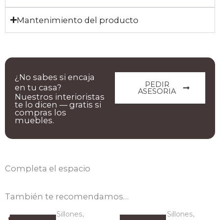
Mantenimiento del producto
¿No sabes si encaja
PEDIR
en tu casa?
ASESORIA
Nuestros interioristas
te lo dicen — gratis si
compras los
muebles.
Completa el espacio
También te recomendamos…
Sillones,
Sillones,