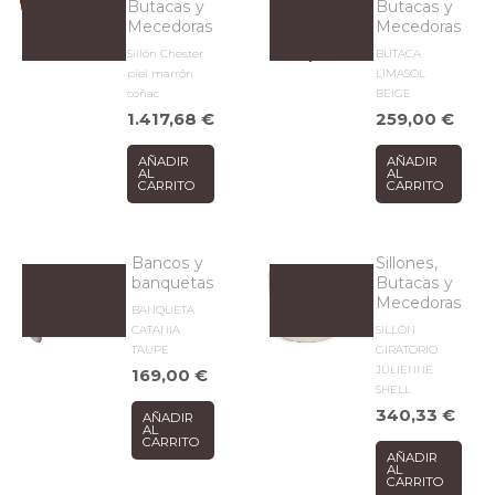
Butacas y
Butacas y
Mecedoras
Mecedoras
Sillón Chester
BUTACA
piel marrón
LIMASOL
coñac
BEIGE
1.417,68
€
259,00
€
AÑADIR
AÑADIR
AL
AL
CARRITO
CARRITO
Bancos y
Sillones,
banquetas
Butacas y
Mecedoras
BANQUETA
CATANIA
SILLÓN
TAUPE
GIRATORIO
JULIENNE
169,00
€
SHELL
340,33
€
AÑADIR
AL
CARRITO
AÑADIR
AL
CARRITO