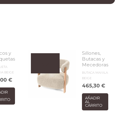
cos y
Sillones,
quetas
Butacas y
Mecedoras
UETA
IA BEIGE
BUTACA MANILA
BEIGE
,00
€
465,30
€
ADIR
AÑADIR
RRITO
AL
CARRITO