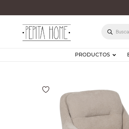
Ir
al
contenido
Búsqueda
de
productos
OPEN 
PRODUCTOS