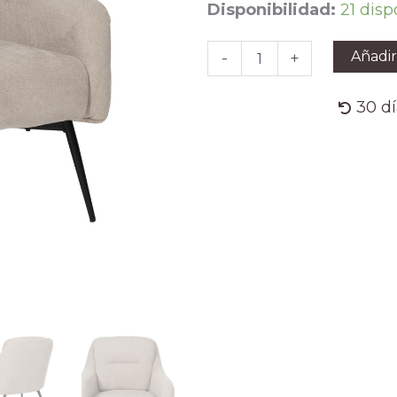
SILLÓN
Disponibilidad:
21 disp
BEIGE
TEJIDO-
Añadir
-
+
METAL
69
X
30 d
73
X
79
CM
cantidad