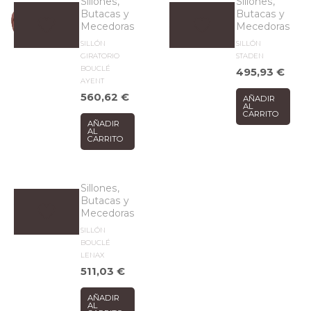
Sillones,
Sillones,
Butacas y
Butacas y
Mecedoras
Mecedoras
SILLÓN
SILLÓN
GIRATORIO
STADEN
BOUCLÉ
495,93
€
AYENT
560,62
€
AÑADIR
AL
CARRITO
AÑADIR
AL
CARRITO
Sillones,
Butacas y
Mecedoras
SILLÓN
BOUCLÉ
LENAX
511,03
€
AÑADIR
AL