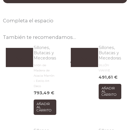
Completa el espacio
También te recomendamos…
Sillones,
Sillones,
Butacas y
Butacas y
Mecedoras
Mecedoras
Sillón de
SILLÓN
Madera de
VIANNE
Acacia Marrón
491,61
€
– Estilo Art
Deco
AÑADIR
AL
793,49
€
CARRITO
AÑADIR
AL
CARRITO