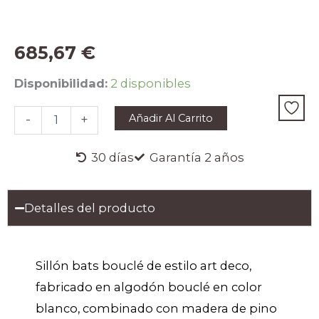
685,67
€
SILLÓN
Disponibilidad:
2 disponibles
BATS
BOUCLÉ
Añadir Al Carrito
-
+
cantidad
30 días
Garantía 2 años
Detalles del producto
Sillón bats bouclé de estilo art deco,
fabricado en algodón bouclé en color
blanco, combinado con madera de pino