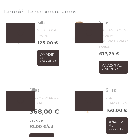
También te recomendamos…
Sillas
Sillas
SILLA FIONA
PACK 4 SILLONES
TAUPE
MADERA
CONTRACHAPADO
125,00
€
ROBLE
617,79
€
AÑADIR
AL
CARRITO
AÑADIR AL
CARRITO
Sillas
Sillas
SILLA MERY BEIGE
SILLA
4P/CAJA
SHARON GRIS
368,00
€
160,00
€
pack de 4
AÑADIR
AL
92,00
€
/ud
CARRITO