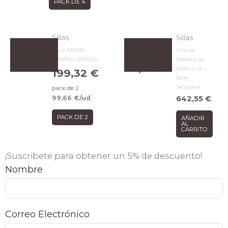
PACK DE 4
Sillas
Sillas
SILLA MAORI
Silla de
MARRON 2P/CAJA
Madera de
Olmo Gris –
199,32
€
Serie
Jacquard
pack de 2
99,66
€
/ud
642,55
€
PACK DE 2
AÑADIR
AL
CARRITO
¡Suscribete para obtener un 5% de descuento!
Nombre
Correo Electrónico