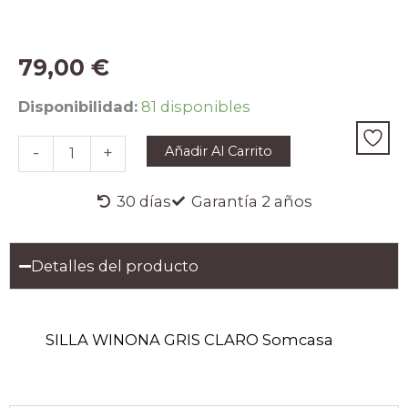
79,00
€
SILLA
Disponibilidad:
81 disponibles
WINONA
GRIS
Añadir Al Carrito
-
+
CLARO
cantidad
30 días
Garantía 2 años
Detalles del producto
SILLA WINONA GRIS CLARO Somcasa