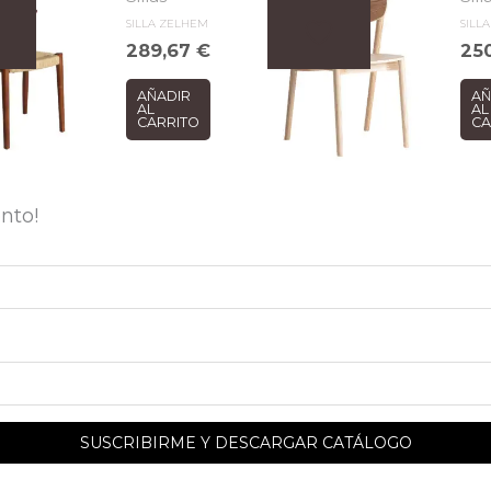
SILLA ZELHEM
SILL
289,67
€
25
AÑADIR
AÑ
AL
AL
CARRITO
CA
nto!