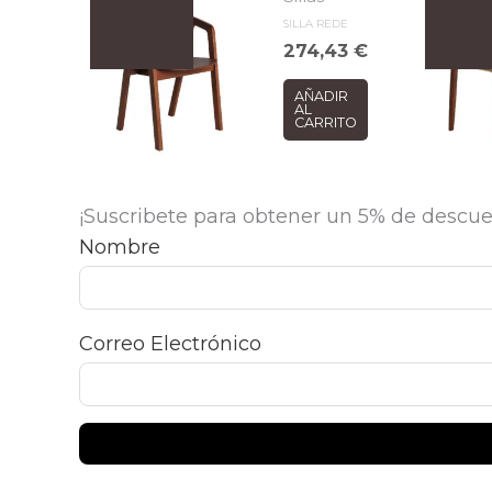
SILLA REDE
274,43
€
AÑADIR
AL
CARRITO
¡Suscribete para obtener un 5% de descue
Nombre
Correo Electrónico