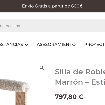
Envío Gratis a partir de 600€
PRODUCTOS
OPEN ESTANCIAS
ESTANCIAS
ASESORAMIENTO
PROYEC
Silla de Robl
Marrón – Est
797,80
€