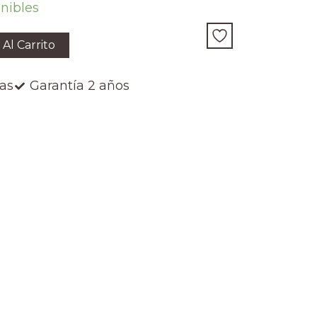
onibles
 Al Carrito
ías
Garantía 2 años