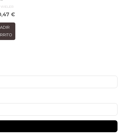
A WIELER
0,47
€
ADIR
RRITO