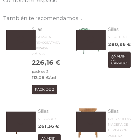
Completa el espacio
También te recomendamos…
Sillas
Sillas
SILLA MACA
SILLA BIENZ
TERRACOTA/PATA
280,96
€
TAPIZADA
2P/CAJA
AÑADIR
AL
226,16
€
CARRITO
pack de 2
113,08
€
/ud
PACK DE 2
Sillas
Sillas
SILLA ARTIX
PACK 4 SILLAS
MADERA DE
261,36
€
HEVEA CON
ASIENTO
AÑADIR