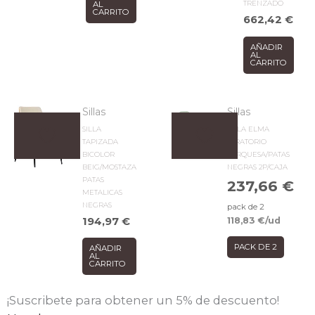
TRENZADO
AL
CARRITO
662,42
€
AÑADIR
AL
CARRITO
Sillas
Sillas
SILLA
SILLA ELMA
TAPIZADA
GIRATORIO
BICOLOR
TURQUESA/PATAS
BEIG/MOSTAZA
NEGRAS 2P/CAJA
PATAS
237,66
€
METALICAS
NEGRAS
pack de 2
194,97
€
118,83
€
/ud
PACK DE 2
AÑADIR
AL
CARRITO
¡Suscribete para obtener un 5% de descuento!