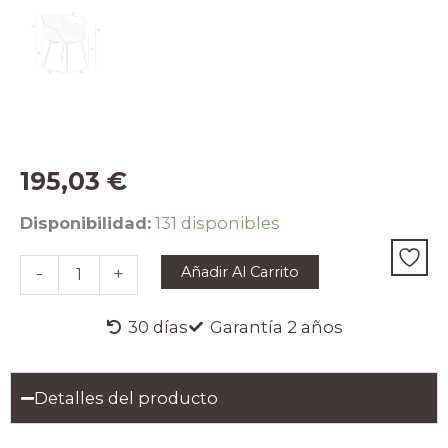
195,03
€
Silla
Disponibilidad:
131 disponibles
tela
gris
Añadir Al Carrito
-
+
oscuro
cantidad
30 días
Garantía 2 años
Detalles del producto