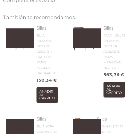
Completa el espacio
También te recomendamos…
Sillas
Sillas
SILLA
PACK 4 SILLAS
TAPIZADA
TAPIZADAS
NIDO DE
BICOLOR
ABEJA EN
AZUL/GRIS
GRIS CON
PATAS
PATAS
METALICAS
MADERA
NEGRAS
NATURAL HE
563,76
€
150,34
€
AÑADIR
AL
AÑADIR
CARRITO
AL
CARRITO
Sillas
Sillas
SILLA KORA
PACK 4 SILLONES
GRIS OSCURO
MADERA