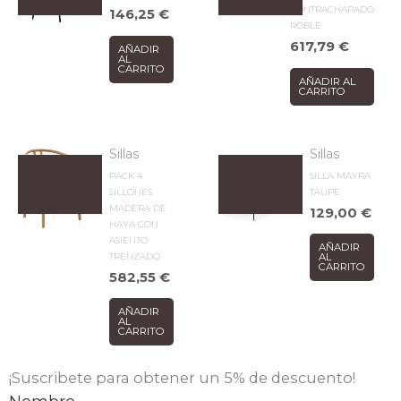
CONTRACHAPADO
146,25
€
ROBLE
617,79
€
AÑADIR
AL
CARRITO
AÑADIR AL
CARRITO
Sillas
Sillas
PACK 4
SILLA MAYRA
SILLONES
TAUPE
MADERA DE
129,00
€
HAYA CON
ASIENTO
AÑADIR
TRENZADO
AL
CARRITO
582,55
€
AÑADIR
AL
CARRITO
¡Suscribete para obtener un 5% de descuento!