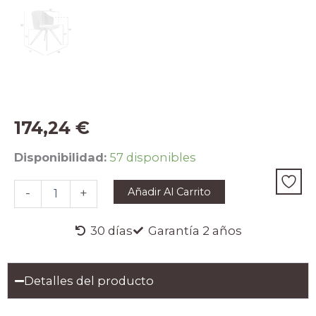
174,24
€
Silla
Disponibilidad:
57 disponibles
tela
gris
Añadir Al Carrito
-
+
cantidad
30 días
Garantía 2 años
Detalles del producto