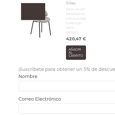
Sillas
PACK 4 SILLAS
TAPIZADAS EN
CHENILLA GRIS
CLARO CON
PATAS
METALIC
420,47
€
AÑADIR
AL
CARRITO
¡Suscribete para obtener un 5% de descue
Nombre
Correo Electrónico