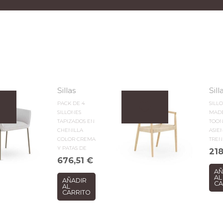
Sillas
Sill
PACK DE 4
SILL
SILLONES
MAD
TAPIZADOS EN
TOON
CHENILLA
ASIE
COLOR CREMA
TRE
Y PATAS DE
21
676,51
€
AÑ
AL
AÑADIR
CA
AL
CARRITO