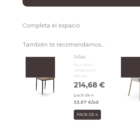
Completa el espacio
También te recomendamos…
Sillas
SILLA HOLLY
VERDE OLIVA
4P/CAJA
214,68
€
pack de 4
53,67
€
/ud
PACK DE 4