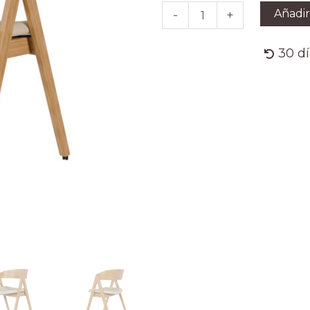
ROBLE
Añadir
-
+
BEIGE
cantidad
30 d