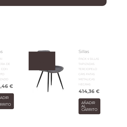
as
Sillas
ON
PACK 4 SILLAS
ERA DE
TAPIZADAS
 CON
TERCIOPELO
NTO
GRIS PATAS
NZADO
METALICAS
NEGRAS
8,46
€
414,36
€
ADIR
AÑADIR
RRITO
AL
CARRITO