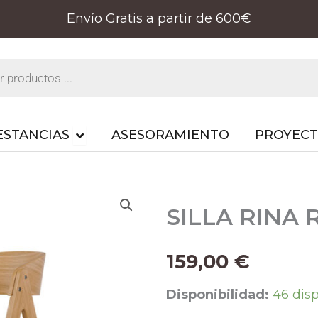
Envío Gratis a partir de 600€
PRODUCTOS
OPEN ESTANCIAS
ESTANCIAS
ASESORAMIENTO
PROYEC
SILLA RINA 
159,00
€
SILLA
Disponibilidad:
46 dis
RINA