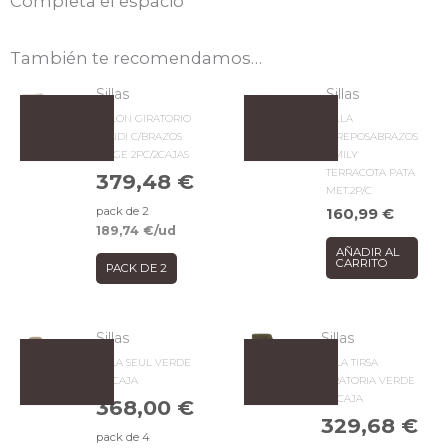
Completa el espacio
También te recomendamos…
Sillas
Sillas
SILLON GIRATORIO
SILLA
MINDI C/BRAZOS
C/REPOSABRAZOS
BEIGE 2PC/2CAJAS
EMILY
TERRACOTA PATA
379,48
€
MET.2P/C
pack de 2
160,99
€
189,74
€
/ud
AÑADIR AL
CARRITO
PACK DE 2
Sillas
Sillas
SILLA SEUL VERDE
SILLA TIRSA
4P/CAJA
GIRATORIA VERDE
4P/CAJA
368,00
€
329,68
€
pack de 4