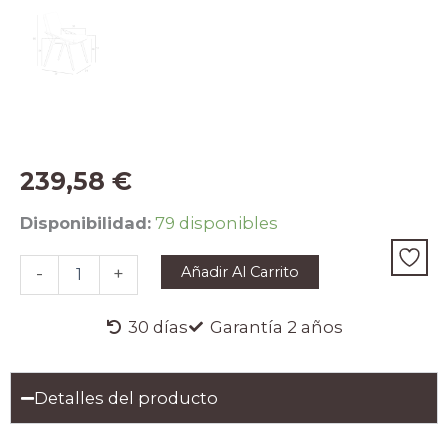
239,58
€
Silla
Disponibilidad:
79 disponibles
polipiel
visón
Añadir Al Carrito
-
+
cantidad
30 días
Garantía 2 años
Detalles del producto