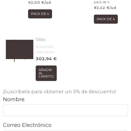
pack de 4
92,00
€
/ud
82,42
€
/ud
PACK DE 4
PACK DE 4
Sillas
Silla polipiel
visón oscuro
302,94
€
AÑADIR
AL
CARRITO
¡Suscribete para obtener un 5% de descuento!
Nombre
Correo Electrónico