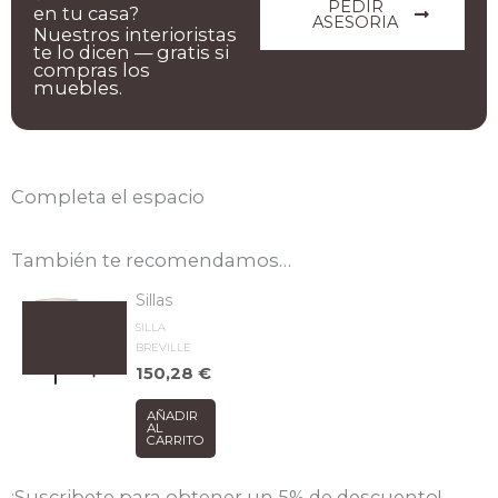
PEDIR
en tu casa?
ASESORIA
Nuestros interioristas
te lo dicen — gratis si
compras los
muebles.
Completa el espacio
También te recomendamos…
Sillas
SILLA
BREVILLE
150,28
€
AÑADIR
AL
CARRITO
¡Suscribete para obtener un 5% de descuento!