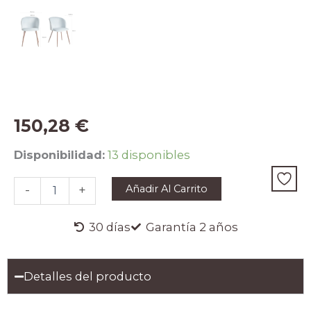
150,28
€
SILLA
Disponibilidad:
13 disponibles
LULA
cantidad
Añadir Al Carrito
-
+
30 días
Garantía 2 años
Detalles del producto