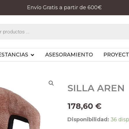
Envío Gratis a partir de 600€
PRODUCTOS
OPEN ESTANCIAS
ESTANCIAS
ASESORAMIENTO
PROYEC
SILLA AREN
178,60
€
SILLA
Disponibilidad:
36 dis
AREN