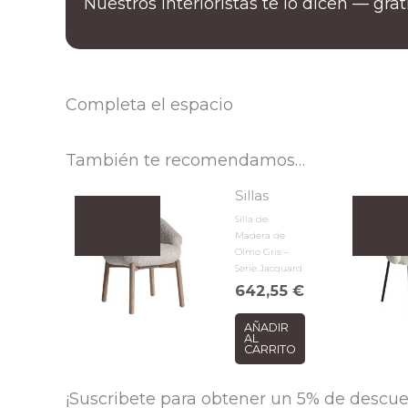
Nuestros interioristas te lo dicen — gra
Completa el espacio
También te recomendamos…
Sillas
Silla de
Madera de
Olmo Gris –
Serie Jacquard
642,55
€
AÑADIR
AL
CARRITO
¡Suscribete para obtener un 5% de descue