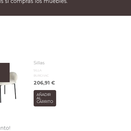
tis si compras los muebles.
Sillas
SILLA
BURGNAC
206,91
€
AÑADIR
AL
CARRITO
nto!