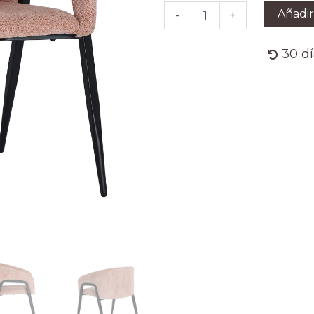
cantidad
Añadir
-
+
30 d