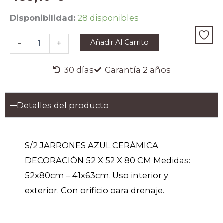
S/2
Disponibilidad:
28 disponibles
JARRONES
AZUL
Añadir Al Carrito
-
+
CERÁMICA
DECORACIÓN
52
30 días
Garantía 2 años
X
52
X
Detalles del producto
80
CM
cantidad
S/2 JARRONES AZUL CERÁMICA
DECORACIÓN 52 X 52 X 80 CM Medidas:
52x80cm – 41x63cm. Uso interior y
exterior. Con orificio para drenaje.