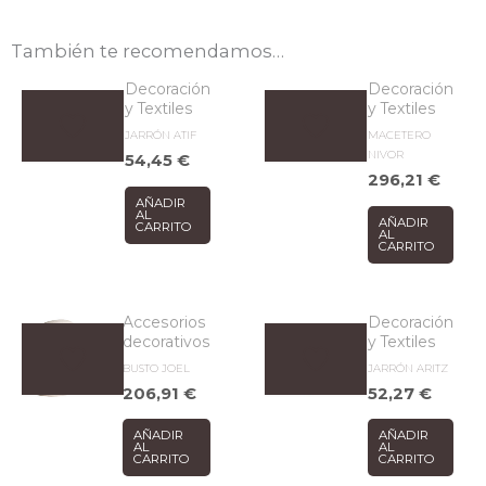
También te recomendamos…
Decoración
Decoración
y Textiles
y Textiles
JARRÓN ATIF
MACETERO
NIVOR
54,45
€
296,21
€
AÑADIR
AL
AÑADIR
CARRITO
AL
CARRITO
Accesorios
Decoración
decorativos
y Textiles
BUSTO JOEL
JARRÓN ARITZ
206,91
€
52,27
€
AÑADIR
AÑADIR
AL
AL
CARRITO
CARRITO