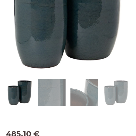
485,10
€