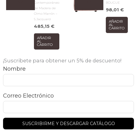
Contemporáneo
BOUGUE
de Madera de
98,01
€
Olmo Marrón –
S.Jacquard
AÑADIR
AL
485,15
€
CARRITO
AÑADIR
AL
CARRITO
¡Suscribete para obtener un 5% de descuento!
Nombre
Correo Electrónico