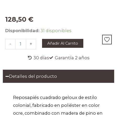
128,50
€
REPOSAPIÉS
Disponibilidad:
31 disponibles
GELOUX
cantidad
Añadir Al Carrito
-
+
30 días
Garantía 2 años
Detalles del producto
Reposapiés cuadrado geloux de estilo
colonial, fabricado en poliéster en color
ocre, combinado con madera de pino en