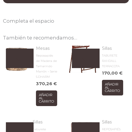
Completa el espacio
También te recomendamos…
Mesas
Sillas
Reposapiés
TABURETE
de Madera de
RANDALL
Tamarindo
TERRACOTA
Marrón – Serie
170,00
€
S.DHARM
370,26
€
AÑADIR
AL
CARRITO
AÑADIR
AL
CARRITO
Sillas
Sillas
Taburete
REPOSAPIÉS