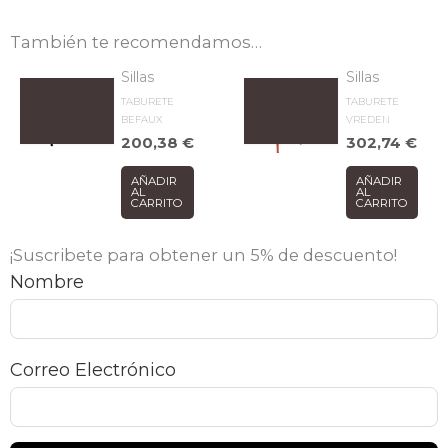
También te recomendamos…
Sillas
Sillas
TABURETE
TABURETE
BEFAUX
VREDEN
200,38
€
302,74
€
AÑADIR
AÑADIR
AL
AL
CARRITO
CARRITO
¡Suscribete para obtener un 5% de descuento!
Nombre
Correo Electrónico