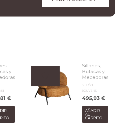
nes,
Sillones,
cas y
Butacas y
edoras
Mecedoras
SILLÓN
KI
SOUVENS
,81
€
495,93
€
DIR
AÑADIR
AL
RITO
CARRITO