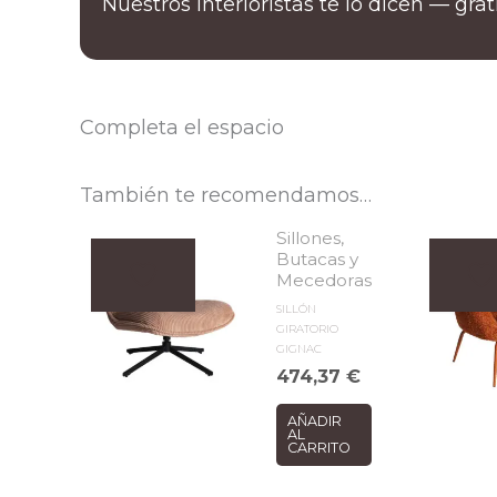
Nuestros interioristas te lo dicen — gra
Completa el espacio
También te recomendamos…
Sillones,
Butacas y
Mecedoras
SILLÓN
GIRATORIO
GIGNAC
474,37
€
AÑADIR
AL
CARRITO