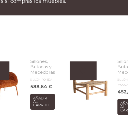
tis si compras los muebles.
Sillones,
Sillo
Butacas y
Buta
Mecedoras
Mec
SILLÓN RONDA
SILLÓN
MOUZA
588,64
€
452
AÑADIR
AL
AÑA
CARRITO
AL
CAR