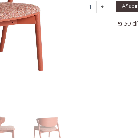
cantidad
Añadir
-
+
30 d