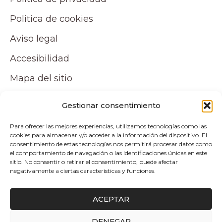
Politica de cookies
Aviso legal
Accesibilidad
Mapa del sitio
Tu cuenta
Gestionar consentimiento
Para ofrecer las mejores experiencias, utilizamos tecnologías como las
Mi cuenta
cookies para almacenar y/o acceder a la información del dispositivo. El
consentimiento de estas tecnologías nos permitirá procesar datos como
Carrito
el comportamiento de navegación o las identificaciones únicas en este
sitio. No consentir o retirar el consentimiento, puede afectar
negativamente a ciertas características y funciones.
Pagos y envíos
ACEPTAR
Politica de envio y devoluciones
DENEGAR
0