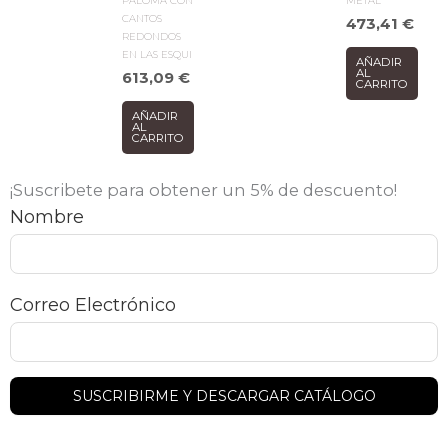
PALOMA CON
METAL
CANTOS
473,41
€
REDONDOS
EN LAS ESQUI
AÑADIR
AL
613,09
€
CARRITO
AÑADIR
AL
CARRITO
¡Suscribete para obtener un 5% de descuento!
Nombre
Correo Electrónico