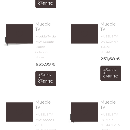
AL
CARRITO
Mueble
Mueble
TV
TV
Mueble TV de
MUEBLE TV
MDF Lacado
DAROCA 4P
Blanco –
180CM
Colección
NEGRO
Nube
251,68
€
635,99
€
AÑADIR
AL
AÑADIR
CARRITO
AL
CARRITO
Mueble
Mueble
TV
TV
MUEBLE TV
MUEBLE TV
MDF COLOR
PETA 4P
AZUL
NEGRO PATA