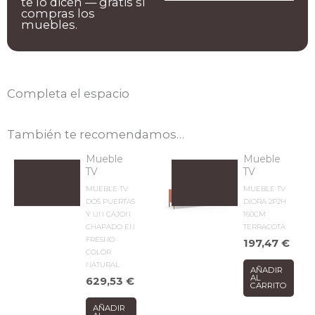
te lo dicen — gratis si
compras los
muebles.
Completa el espacio
También te recomendamos…
Mueble
Mueble
TV
TV
MUEBLE TV
MUEBLE TV
DOS PUERTAS
DIORA 2P2H
Y UN CAJON
160CM
CHAPADO EN
TERRACOTA
FRESNO
197,47
€
COLOR
NATURAL
AÑADIR
AL
629,53
€
CARRITO
AÑADIR