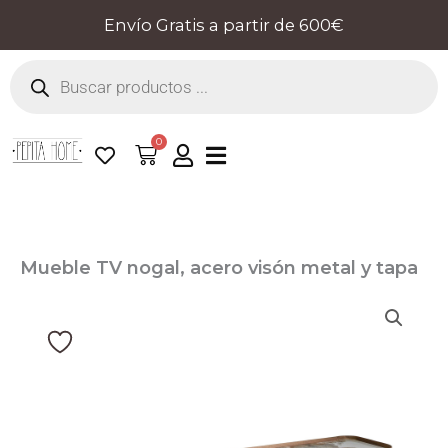
Ir
Envío Gratis a partir de 600€
al
Búsqueda
contenido
de
productos
0
Cart
Mueble TV nogal, acero visón metal y tapa
de mármol porcelánico