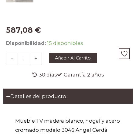
587,08
€
Mueble
Disponibilidad:
15 disponibles
TV
madera
Añadir Al Carrito
-
+
blanco,
nogal
y
30 días
Garantía 2 años
acero
cromado
cantidad
Detalles del producto
Mueble TV madera blanco, nogal y acero
cromado modelo 3046 Angel Cerdá