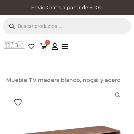
Ir
Envío Gratis a partir de 600€
al
Búsqueda
contenido
de
productos
0
Cart
Mueble TV madera blanco, nogal y acero
cromado