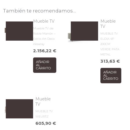
También te recomendamos…
Mueble TV
Mueble
TV
Mueble TV de
Roble Marrón –
MUEBLE TV
Estilo Art Deco
ELDIA 4P
Aksaray
200CM
VERDE PATA
2.156,22
€
METAL
313,63
€
AÑADIR
AL
CARRITO
AÑADIR
AL
CARRITO
Mueble
TV
MUEBLE TV
WEURTZ
605,90
€