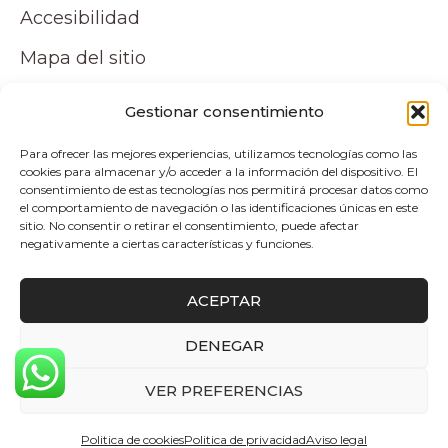
Accesibilidad
Mapa del sitio
Tu cuenta
Gestionar consentimiento
Para ofrecer las mejores experiencias, utilizamos tecnologías como las
Mi cuenta
cookies para almacenar y/o acceder a la información del dispositivo. El
consentimiento de estas tecnologías nos permitirá procesar datos como
Carrito
el comportamiento de navegación o las identificaciones únicas en este
sitio. No consentir o retirar el consentimiento, puede afectar
negativamente a ciertas características y funciones.
Pagos y envíos
ACEPTAR
Politica de envio y devoluciones
DENEGAR
0
Copyright © 2026 Atelier by Pepita Home |
VER PREFERENCIAS
Desarrollado por Alpelupe Soluciones
Politica de cookies
Politica de privacidad
Aviso legal