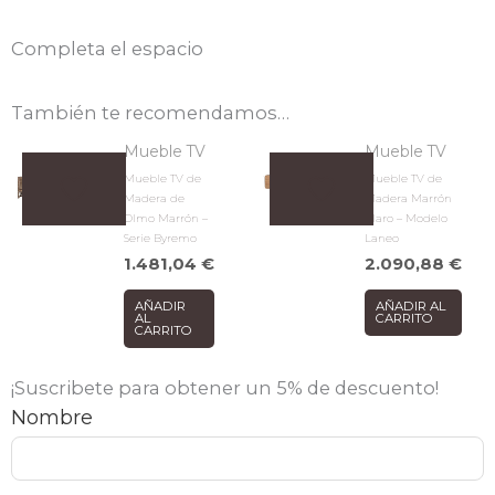
Completa el espacio
También te recomendamos…
Mueble TV
Mueble TV
Mueble TV de
Mueble TV de
Madera de
Madera Marrón
Olmo Marrón –
Claro – Modelo
Serie Byremo
Laneo
1.481,04
€
2.090,88
€
AÑADIR
AÑADIR AL
AL
CARRITO
CARRITO
¡Suscribete para obtener un 5% de descuento!
Nombre