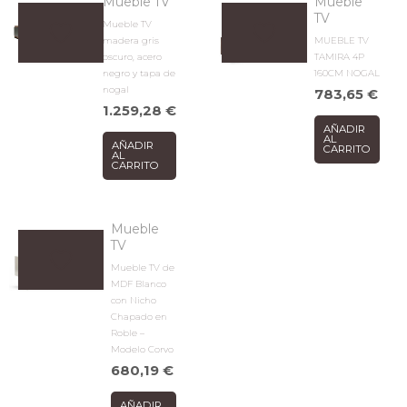
Mueble TV
Mueble
TV
Mueble TV
madera gris
MUEBLE TV
oscuro, acero
TAMIRA 4P
negro y tapa de
160CM NOGAL
nogal
783,65
€
1.259,28
€
AÑADIR
AL
AÑADIR
CARRITO
AL
CARRITO
Mueble
TV
Mueble TV de
MDF Blanco
con Nicho
Chapado en
Roble –
Modelo Corvo
680,19
€
AÑADIR