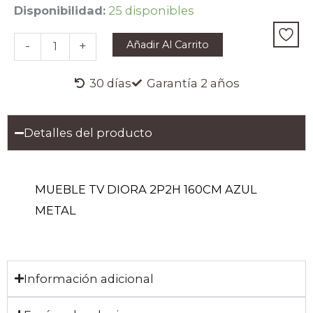
MUEBLE
Disponibilidad:
25 disponibles
TV
DIORA
Añadir Al Carrito
-
+
2P2H
160CM
AZUL
30 días
Garantía 2 años
cantidad
Detalles del producto
MUEBLE TV DIORA 2P2H 160CM AZUL
METAL
Información adicional