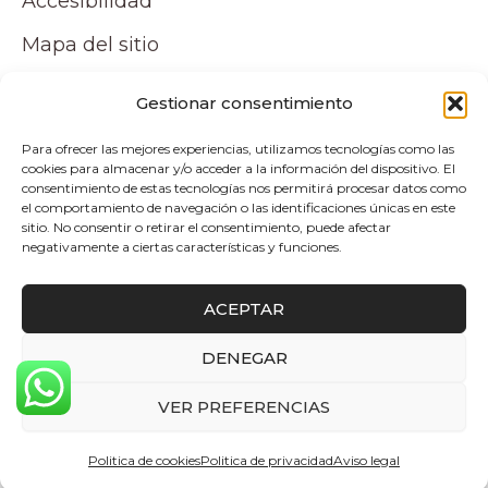
Accesibilidad
Mapa del sitio
Tu cuenta
Gestionar consentimiento
Para ofrecer las mejores experiencias, utilizamos tecnologías como las
Mi cuenta
cookies para almacenar y/o acceder a la información del dispositivo. El
consentimiento de estas tecnologías nos permitirá procesar datos como
Carrito
el comportamiento de navegación o las identificaciones únicas en este
sitio. No consentir o retirar el consentimiento, puede afectar
negativamente a ciertas características y funciones.
Pagos y envíos
ACEPTAR
Politica de envio y devoluciones
DENEGAR
0
Copyright © 2026 Atelier by Pepita Home |
VER PREFERENCIAS
Desarrollado por Alpelupe Soluciones
Politica de cookies
Politica de privacidad
Aviso legal