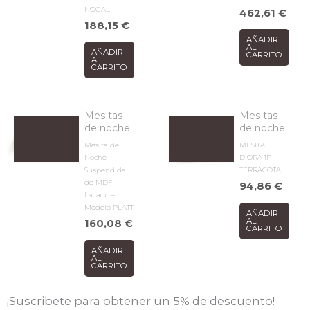
NOGAL
462,61
€
188,15
€
AÑADIR
AL
AÑADIR
CARRITO
AL
CARRITO
Mesitas
Mesitas
de noche
de noche
Mesita de
MESITA
Noche
DIORA 1P
Suspendida
TERRACOTA
de MDF
94,86
€
Lacado –
Modelo PLATT
AÑADIR
AL
160,08
€
CARRITO
AÑADIR
AL
CARRITO
¡Suscribete para obtener un 5% de descuento!