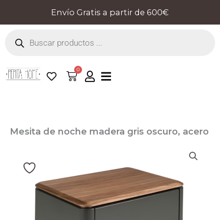
Ir
Envío Gratis a partir de 600€
al
Búsqueda
contenido
de
productos
0
Cart
Mesita de noche madera gris oscuro, acero
negro y tapa de nogal