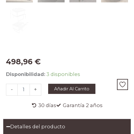
498,96
€
Mesita
Disponibilidad:
3 disponibles
de
noche
Añadir Al Carrito
-
+
madera
gris
oscuro,
30 días
Garantía 2 años
acero
negro
y
Detalles del producto
tapa
de