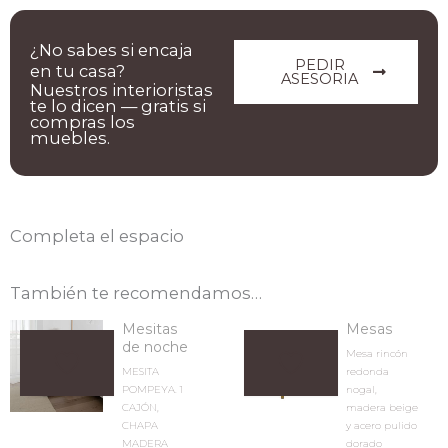
¿No sabes si encaja
PEDIR
en tu casa?
ASESORIA
Nuestros interioristas
te lo dicen — gratis si
compras los
muebles.
Completa el espacio
También te recomendamos…
Mesitas
Mesas
de noche
Mesa rincón
MESITA
redonda
POMPEYA. 1
nogal,
CAJÓN,
madera beige
CHAPA
y acero pulido
MADERA
dorado