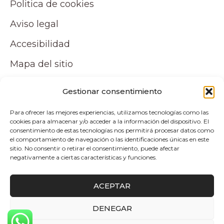
Politica de cookies
Aviso legal
Accesibilidad
Mapa del sitio
Tu cuenta
Gestionar consentimiento
Para ofrecer las mejores experiencias, utilizamos tecnologías como las
Mi cuenta
cookies para almacenar y/o acceder a la información del dispositivo. El
consentimiento de estas tecnologías nos permitirá procesar datos como
Carrito
el comportamiento de navegación o las identificaciones únicas en este
sitio. No consentir o retirar el consentimiento, puede afectar
negativamente a ciertas características y funciones.
Pagos y envíos
ACEPTAR
Politica de envio y devoluciones
DENEGAR
0