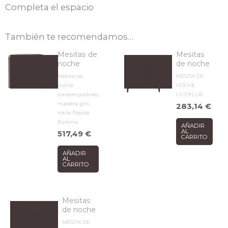
Completa el espacio
También te recomendamos…
Mesitas de
Mesitas
noche
de noche
Mesita de
MESITA DE
noche
NOCHE
contemporáneo
LINDFLUR
madera gris
283,14
€
roble Pepita
Burkina
AÑADIR
AL
517,49
€
CARRITO
AÑADIR
AL
CARRITO
Mesitas
de noche
MESITA DE